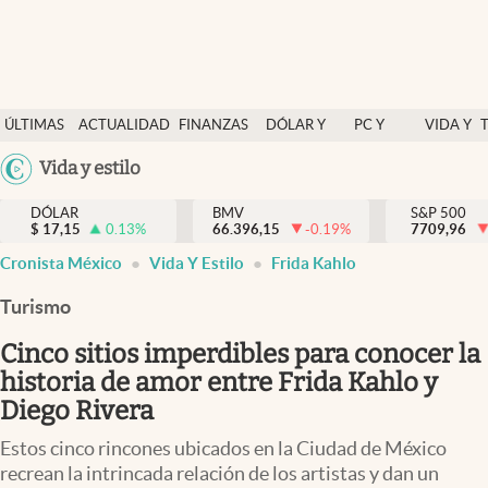
Últimas Noticias
ÚLTIMAS
ACTUALIDAD
FINANZAS
DÓLAR Y
PC Y
VIDA Y
Actualidad
NOTICIAS
Y
MERCADOS
CELULAR
ESTILO
Argentina
Vida y estilo
Finanzas y economía
ECONOMÍA
España
Dólar y mercados
DÓLAR
BMV
S&P 500
$
17,15
0.13
%
66.396,15
-0.19
%
México
7709,96
Internacionales
Cronista México
Vida Y Estilo
Frida Kahlo
USA
Opinión
Colombia
Turismo
Uruguay
Brand Strategy
Cinco sitios imperdibles para conocer la
Pc y celular
historia de amor entre Frida Kahlo y
Diego Rivera
Vida y estilo
Estos cinco rincones ubicados en la Ciudad de México
Tv
recrean la intrincada relación de los artistas y dan un