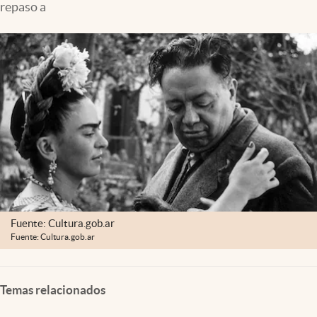
repaso a
Clima
Espiritualidad
Mediakit
abre en nueva pestaña
México
Fuente: Cultura.gob.ar
Fuente: Cultura.gob.ar
Temas relacionados