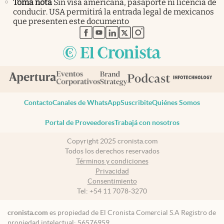
Toma nota
Sin visa americana, pasaporte ni licencia de
conducir. USA permitirá la entrada legal de mexicanos
que presenten este documento
abre en nueva pestaña
abre en nueva pestaña
abre en nueva pestaña
abre en nueva pestaña
abre en nueva pestaña
Contacto
Canales de WhatsApp
Suscribite
Quiénes Somos
Portal de Proveedores
Trabajá con nosotros
Copyright 2025 cronista.com
Todos los derechos reservados
Términos y condiciones
Privacidad
Consentimiento
Tel:
+54 11 7078-3270
cronista.com
es propiedad de El Cronista Comercial S.A Registro de
propiedad intelectual: 56576959