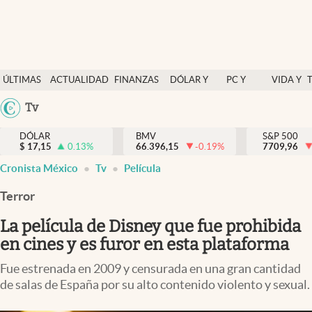
Últimas Noticias
ÚLTIMAS
ACTUALIDAD
FINANZAS
DÓLAR Y
PC Y
VIDA Y
Actualidad
NOTICIAS
Y
MERCADOS
CELULAR
ESTILO
Argentina
Tv
Finanzas y economía
ECONOMÍA
España
Dólar y mercados
DÓLAR
BMV
S&P 500
$
17,15
0.13
%
66.396,15
-0.19
%
México
7709,96
Internacionales
Cronista México
Tv
Película
USA
Opinión
Colombia
Terror
Uruguay
Brand Strategy
La película de Disney que fue prohibida
Pc y celular
en cines y es furor en esta plataforma
Vida y estilo
Fue estrenada en 2009 y censurada en una gran cantidad
de salas de España por su alto contenido violento y sexual.
Tv