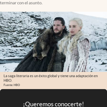
terminar con el asunto.
Infotechnology
Clase
Clima
Mundial 2026
Eventos Corporativos
El Cronista Studio
Mediakit
abre en nueva pestaña
Argentina
La saga literaria es un éxito global y tiene una adaptación en
HBO.
Fuente: HBO
¡Queremos conocerte!