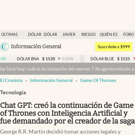
Últimas noticias
ÚLTIMAS
DÓLAR
DÓLAR
JAVIER
RIESGO
QUIÉN ES
FORO
Dólar
NOTICIAS
BLUE
MILEI
PAÍS
QUIÉN
Argentina
Información General
Members
Suscribite x $999
España
Economía y Política
DÓLAR BNA
$
1520
0.00
%
DÓLAR BLUE
$
1525
-0.33
México
oy: cuál es la cotización del viernes 7 de agosto minuto a minuto
D
Finanzas y Mercados
USA
El Cronista
Información General
Game Of Thornes
Mercados Online
Colombia
Uruguay
Tecnología
Negocios
Chat GPT: creó la continuación de Game
Columnistas
of Thrones con Inteligencia Artificial y
Otras secciones
fue demandado por el creador de la saga
Apertura
George R.R. Martin decidió tomar acciones legales y