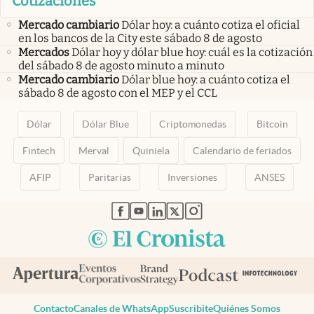
Cotizaciones
Mercado cambiario
Dólar hoy: a cuánto cotiza el oficial
en los bancos de la City este sábado 8 de agosto
Mercados
Dólar hoy y dólar blue hoy: cuál es la cotización
del sábado 8 de agosto minuto a minuto
Mercado cambiario
Dólar blue hoy: a cuánto cotiza el
sábado 8 de agosto con el MEP y el CCL
Dólar
Dólar Blue
Criptomonedas
Bitcoin
Fintech
Merval
Quiniela
Calendario de feriados
AFIP
Paritarias
Inversiones
ANSES
abre en nueva pestaña
abre en nueva pestaña
abre en nueva pestaña
abre en nueva pestaña
abre en nueva pestaña
Contacto
Canales de WhatsApp
Suscribite
Quiénes Somos