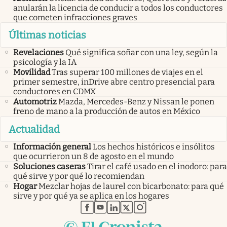
anularán la licencia de conducir a todos los conductores
que cometen infracciones graves
Últimas noticias
Revelaciones
Qué significa soñar con una ley, según la
psicología y la IA
Movilidad
Tras superar 100 millones de viajes en el
primer semestre, inDrive abre centro presencial para
conductores en CDMX
Automotriz
Mazda, Mercedes-Benz y Nissan le ponen
freno de mano a la producción de autos en México
Actualidad
Información general
Los hechos históricos e insólitos
que ocurrieron un 8 de agosto en el mundo
Soluciones caseras
Tirar el café usado en el inodoro: para
qué sirve y por qué lo recomiendan
Hogar
Mezclar hojas de laurel con bicarbonato: para qué
sirve y por qué ya se aplica en los hogares
abre en nueva pestaña
abre en nueva pestaña
abre en nueva pestaña
abre en nueva pestaña
abre en nueva pestaña