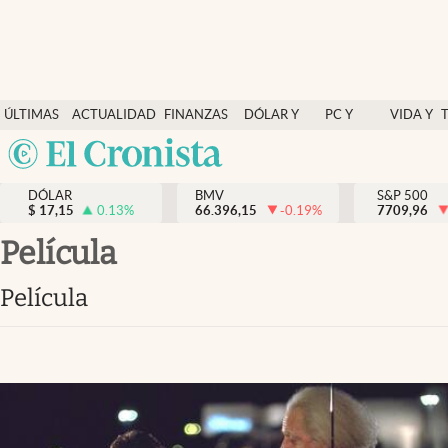
Últimas Noticias
ÚLTIMAS
ACTUALIDAD
FINANZAS
DÓLAR Y
PC Y
VIDA Y
Actualidad
NOTICIAS
Y
MERCADOS
CELULAR
ESTILO
Argentina
Finanzas y economía
ECONOMÍA
España
Dólar y mercados
DÓLAR
BMV
S&P 500
$
17,15
0.13
%
66.396,15
-0.19
%
México
7709,96
Internacionales
USA
película
Opinión
Colombia
película
Uruguay
Brand Strategy
Pc y celular
Vida y estilo
Tv