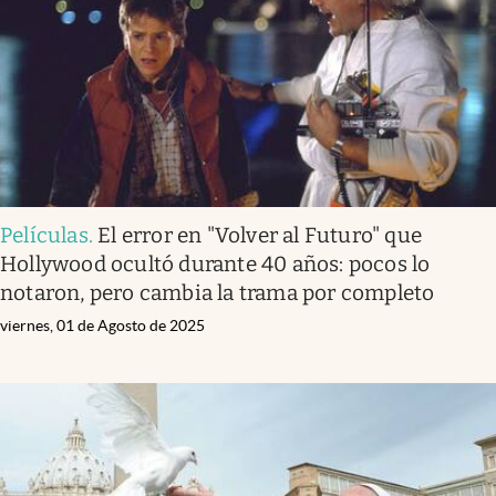
Clima
Espiritualidad
Mediakit
abre en nueva pestaña
México
Películas
.
El error en "Volver al Futuro" que
Hollywood ocultó durante 40 años: pocos lo
notaron, pero cambia la trama por completo
viernes, 01 de Agosto de 2025