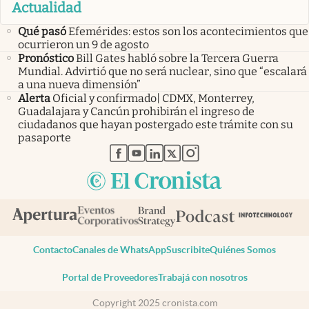
Actualidad
Qué pasó
Efemérides: estos son los acontecimientos que
ocurrieron un 9 de agosto
Pronóstico
Bill Gates habló sobre la Tercera Guerra
Mundial. Advirtió que no será nuclear, sino que “escalará
a una nueva dimensión”
Alerta
Oficial y confirmado| CDMX, Monterrey,
Guadalajara y Cancún prohibirán el ingreso de
ciudadanos que hayan postergado este trámite con su
pasaporte
abre en nueva pestaña
abre en nueva pestaña
abre en nueva pestaña
abre en nueva pestaña
abre en nueva pestaña
Contacto
Canales de WhatsApp
Suscribite
Quiénes Somos
Portal de Proveedores
Trabajá con nosotros
Copyright 2025 cronista.com