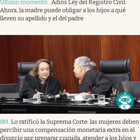
Último momento
.
Adiós Ley del Registro Civil.
Ahora, la madre puede obligar a los hijos a qué
lleven su apellido y el del padre
8M
.
Lo ratificó la Suprema Corte: las mujeres deben
percibir una compensación monetaria extra en el
divorcio por preparar comida, atender a los hijos y