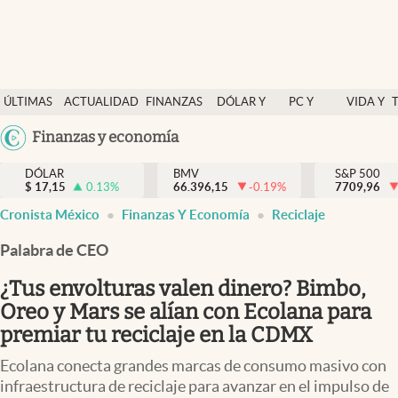
Últimas Noticias
ÚLTIMAS
ACTUALIDAD
FINANZAS
DÓLAR Y
PC Y
VIDA Y
Actualidad
NOTICIAS
Y
MERCADOS
CELULAR
ESTILO
Argentina
Finanzas y economía
Finanzas y economía
ECONOMÍA
España
Dólar y mercados
DÓLAR
BMV
S&P 500
$
17,15
0.13
%
66.396,15
-0.19
%
México
7709,96
Internacionales
Cronista México
Finanzas Y Economía
Reciclaje
USA
Opinión
Colombia
Palabra de CEO
Uruguay
Brand Strategy
¿Tus envolturas valen dinero? Bimbo,
Pc y celular
Oreo y Mars se alían con Ecolana para
premiar tu reciclaje en la CDMX
Vida y estilo
Ecolana conecta grandes marcas de consumo masivo con
Tv
infraestructura de reciclaje para avanzar en el impulso de