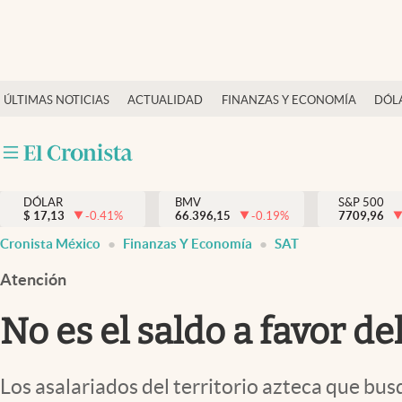
Últimas Noticias
ÚLTIMAS NOTICIAS
ACTUALIDAD
FINANZAS Y ECONOMÍA
DÓL
Actualidad
Finanzas y economía
Dólar y mercados
DÓLAR
BMV
S&P 500
Internacionales
$
17,13
-0.41
%
66.396,15
-0.19
%
7709,96
Opinión
Cronista México
Finanzas Y Economía
SAT
Brand Strategy
Atención
Pc y celular
No es el saldo a favor d
Vida y estilo
Tv
Los asalariados del territorio azteca que bu