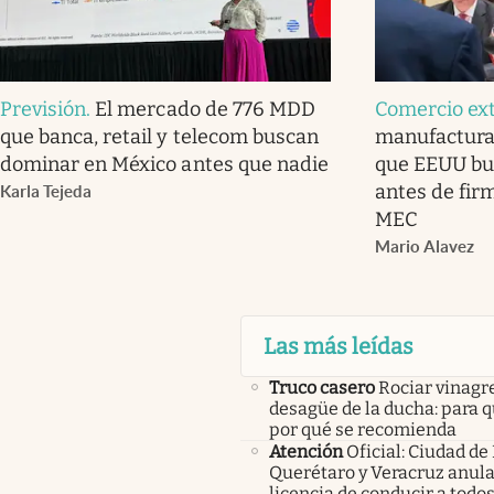
Previsión
.
El mercado de 776 MDD
Comercio ext
que banca, retail y telecom buscan
manufactura 
dominar en México antes que nadie
que EEUU bu
antes de firm
Karla Tejeda
MEC
Mario Alavez
Las más leídas
Truco casero
Rociar vinagre
desagüe de la ducha: para q
por qué se recomienda
Atención
Oficial: Ciudad de
Querétaro y Veracruz anula
licencia de conducir a todos