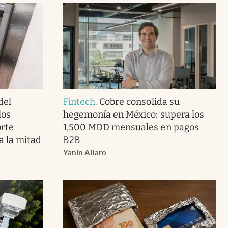
del
Fintech
.
Cobre consolida su
los
hegemonía en México: supera los
orte
1,500 MDD mensuales en pagos
a la mitad
B2B
Yanin Alfaro