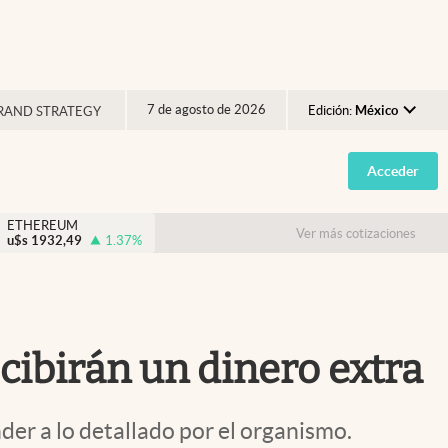
7 de agosto de 2026
Edición:
México
RAND STRATEGY
Argentina
Acceder
España
México
ETHEREUM
Ver más cotizaciones
u$s
1932,49
1.37
%
USA
Colombia
Uruguay
ecibirán un dinero extra
der a lo detallado por el organismo.