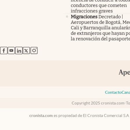
conductores que cometen
infracciones graves
Migraciones
Decretado |
Aeropuertos de Bogotá, Med
Cali y Barranquilla anularán
de extranjeros que hayan p
la renovación del pasaport
abre en nueva pestaña
abre en nueva pestaña
abre en nueva pestaña
abre en nueva pestaña
abre en nueva pestaña
Contacto
Cana
Copyright 2025 cronista.com
To
cronista.com
es propiedad de El Cronista Comercial S.A
México