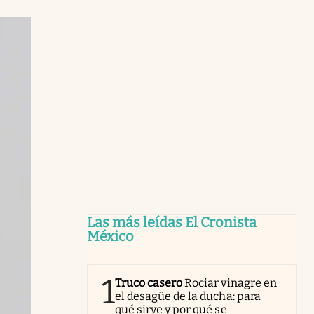
Las más leídas El Cronista
México
1
Truco casero
Rociar vinagre en
el desagüe de la ducha: para
qué sirve y por qué se