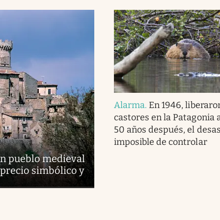
Alarma
.
En 1946, liberaro
castores en la Patagonia 
50 años después, el desas
imposible de controlar
un pueblo medieval
 precio simbólico y