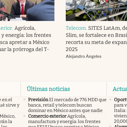
erior
.
Agrícola,
Telecom
.
SITES LatAm, de
y energía: los frentes
Slim, se fortalece en Brasi
sca apretar a México
recorta su meta de expan
ar la prórroga del T-
2025
Alejandro Ángeles
Últimas noticias
Actua
 en el
Previsión
El mercado de 776 MDD que
Oport
ué sirve y
banca, retail y telecom buscan
para v
dominar en México antes que nadie
Italia
vivien
 México,
Comercio exterior
Agrícola,
20,00
rán la
manufactura y energía: los frentes
 los
que EEUU busca apretar a México
Alar