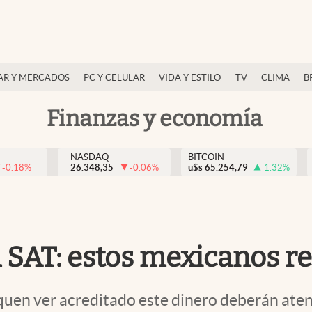
AR Y MERCADOS
PC Y CELULAR
VIDA Y ESTILO
TV
CLIMA
B
Finanzas y economía
NASDAQ
BITCOIN
-0.18
%
26.348,35
-0.06
%
u$s
65.254,79
1.32
%
el SAT: estos mexicanos r
squen ver acreditado este dinero deberán aten