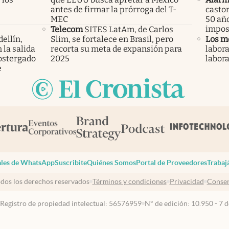
antes de firmar la prórroga del T-
castor
MEC
50 año
imposi
Telecom
SITES LatAm, de Carlos
ellín,
Slim, se fortalece en Brasil, pero
Los m
 la salida
recorta su meta de expansión para
labora
ostergado
2025
labor
e
les de WhatsApp
Suscribite
Quiénes Somos
Portal de Proveedores
Trabaj
dos los derechos reservados
Términos y condiciones
Privacidad
Consen
 Registro de propiedad intelectual: 56576959
N° de edición: 10.950 - 7 