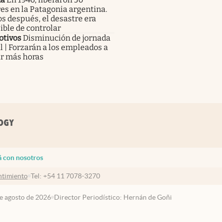
es en la Patagonia argentina.
s después, el desastre era
ble de controlar
otivos
Disminución de jornada
l | Forzarán a los empleados a
ar más horas
á con nosotros
timiento
Tel:
+54 11 7078-3270
de agosto de 2026
Director Periodístico: Hernán de Goñi