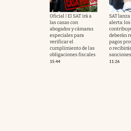
Oficial | El SAT irá a
SAT lanza
las casas con
alerta: los
abogados y cámaras
contribuy
especiales para
deberán r
verificar el
pagos pro
cumplimiento de las
o recibirá
obligaciones fiscales
sancione
15:44
11:26