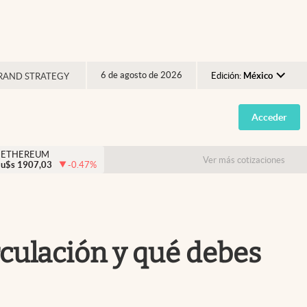
6 de agosto de 2026
Edición:
México
RAND STRATEGY
Argentina
Acceder
España
México
ETHEREUM
Ver más cotizaciones
u$s
1907,03
-0.47
%
USA
Colombia
Uruguay
irculación y qué debes