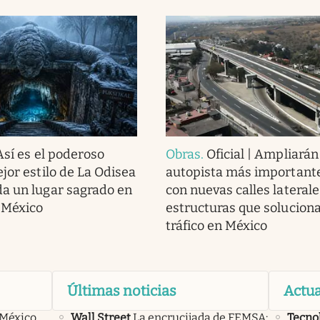
Así es el poderoso
Obras
.
Oficial | Ampliarán
jor estilo de La Odisea
autopista más importante
a un lugar sagrado en
con nuevas calles laterale
 México
estructuras que soluciona
tráfico en México
Últimas noticias
Actua
 México,
Wall Street
La encrucijada de FEMSA:
Tecno