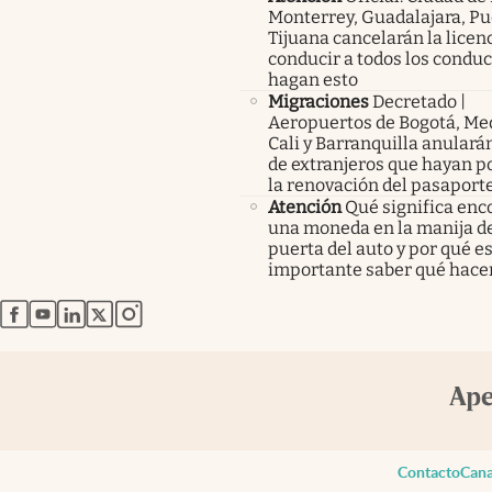
Monterrey, Guadalajara, Pu
Tijuana cancelarán la licen
conducir a todos los condu
hagan esto
Migraciones
Decretado |
Aeropuertos de Bogotá, Med
Cali y Barranquilla anularán
de extranjeros que hayan p
la renovación del pasaport
Atención
Qué significa enc
una moneda en la manija de
puerta del auto y por qué e
importante saber qué hace
abre en nueva pestaña
abre en nueva pestaña
abre en nueva pestaña
abre en nueva pestaña
abre en nueva pestaña
Contacto
Cana