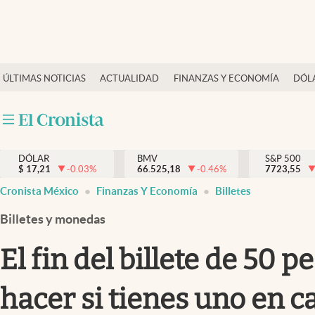
Últimas Noticias
ÚLTIMAS NOTICIAS
ACTUALIDAD
FINANZAS Y ECONOMÍA
DÓL
Actualidad
Finanzas y economía
Dólar y mercados
DÓLAR
BMV
S&P 500
Internacionales
$
17,21
-0.03
%
66.525,18
-0.46
%
7723,55
Opinión
Cronista México
Finanzas Y Economía
Billetes
Brand Strategy
Billetes y monedas
Pc y celular
El fin del billete de 50 
Vida y estilo
hacer si tienes uno en c
Tv