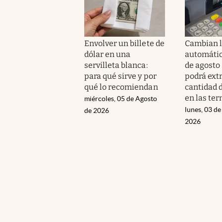
Envolver un billete de
Cambian l
dólar en una
automático
servilleta blanca:
de agosto 
para qué sirve y por
podrá extr
qué lo recomiendan
cantidad d
en las te
miércoles, 05 de Agosto
lunes, 03 de
de 2026
2026