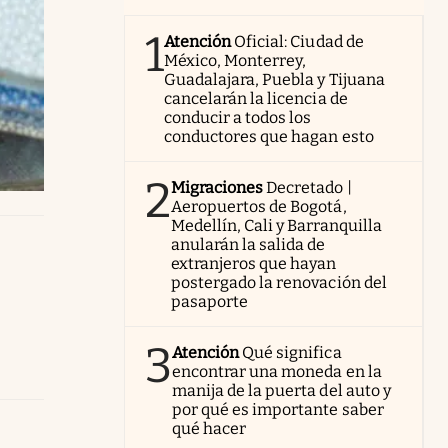
1
Atención
Oficial: Ciudad de
México, Monterrey,
Guadalajara, Puebla y Tijuana
cancelarán la licencia de
conducir a todos los
conductores que hagan esto
2
Migraciones
Decretado |
Aeropuertos de Bogotá,
Medellín, Cali y Barranquilla
anularán la salida de
extranjeros que hayan
postergado la renovación del
pasaporte
3
Atención
Qué significa
encontrar una moneda en la
manija de la puerta del auto y
por qué es importante saber
qué hacer