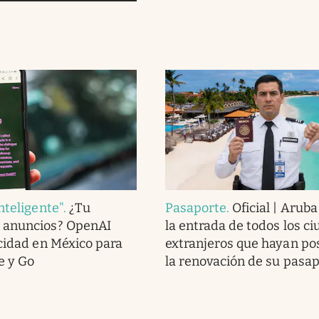
nteligente"
.
¿Tu
Pasaporte
.
Oficial | Arub
 anuncios? OpenAI
la entrada de todos los c
icidad en México para
extranjeros que hayan po
e y Go
la renovación de su pasa