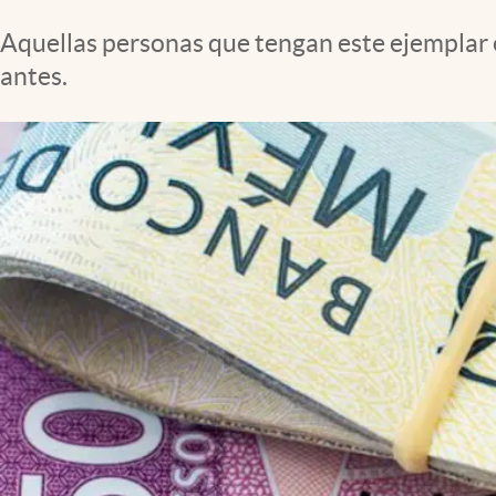
Clima
Aquellas personas que tengan este ejemplar 
Espiritualidad
antes.
Mediakit
abre en nueva pestaña