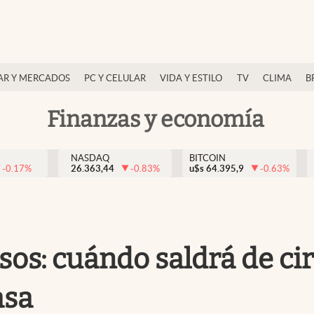
AR Y MERCADOS
PC Y CELULAR
VIDA Y ESTILO
TV
CLIMA
B
Finanzas y economía
NASDAQ
BITCOIN
-0.17
%
26.363,44
-0.83
%
u$s
64.395,9
-0.63
%
pesos: cuándo saldrá de c
asa