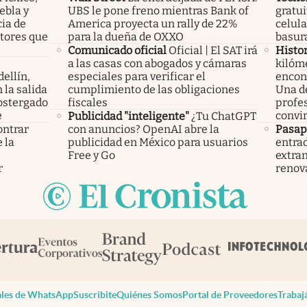
ebla y
UBS le pone freno mientras Bank of
gratui
cia de
America proyecta un rally de 22%
celula
ctores que
para la dueña de OXXO
basura
Comunicado oficial
Oficial | El SAT irá
Histor
a las casas con abogados y cámaras
kilóme
ellín,
especiales para verificar el
encont
 la salida
cumplimiento de las obligaciones
Una d
ostergado
fiscales
profes
e
convir
Publicidad "inteligente"
¿Tu ChatGPT
ontrar
con anuncios? OpenAI abre la
Pasap
 la
publicidad en México para usuarios
entrad
s
Free y Go
extran
r
renov
les de WhatsApp
Suscribite
Quiénes Somos
Portal de Proveedores
Trabaj