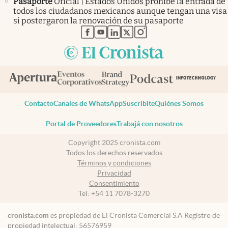
Pasaporte
Oficial | Estados Unidos prohíbe la entrada de
todos los ciudadanos mexicanos aunque tengan una visa
si postergaron la renovación de su pasaporte
abre en nueva pestaña
abre en nueva pestaña
abre en nueva pestaña
abre en nueva pestaña
abre en nueva pestaña
Contacto
Canales de WhatsApp
Suscribite
Quiénes Somos
Portal de Proveedores
Trabajá con nosotros
Copyright 2025 cronista.com
Todos los derechos reservados
Términos y condiciones
Privacidad
Consentimiento
Tel:
+54 11 7078-3270
cronista.com
es propiedad de El Cronista Comercial S.A Registro de
propiedad intelectual: 56576959