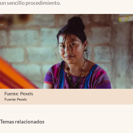
un sencillo procedimiento.
Clima
Espiritualidad
Mediakit
abre en nueva pestaña
México
Fuente: Pexels
Fuente: Pexels
Temas relacionados