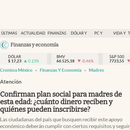
Últimas Noticias
ÚLTIMAS
ACTUALIDAD
FINANZAS
DÓLAR Y
PC Y
VIDA Y
Actualidad
NOTICIAS
Y
MERCADOS
CELULAR
ESTILO
Argentina
Finanzas y economía
Finanzas y economía
ECONOMÍA
España
Dólar y mercados
DÓLAR
BMV
S&P 500
$
17,23
0.13
%
66.525,18
-0.46
%
México
7723,55
Internacionales
Cronista México
Finanzas Y Economía
Madres
USA
Opinión
Colombia
Atención
Uruguay
Brand Strategy
Confirman plan social para madres de
Pc y celular
esta edad: ¿cuánto dinero reciben y
quiénes pueden inscribirse?
Vida y estilo
Las ciudadanas del país que busquen recibir este apoyo
Tv
económico deberán cumplir con ciertos requisitos y seguir