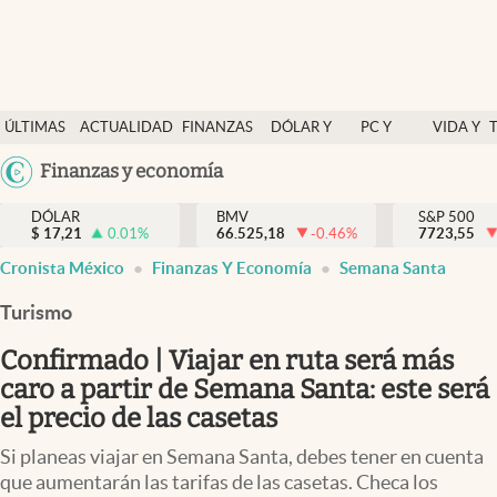
Últimas Noticias
ÚLTIMAS
ACTUALIDAD
FINANZAS
DÓLAR Y
PC Y
VIDA Y
Actualidad
NOTICIAS
Y
MERCADOS
CELULAR
ESTILO
Argentina
Finanzas y economía
Finanzas y economía
ECONOMÍA
España
Dólar y mercados
DÓLAR
BMV
S&P 500
$
17,21
0.01
%
66.525,18
-0.46
%
México
7723,55
Internacionales
Cronista México
Finanzas Y Economía
Semana Santa
USA
Opinión
Colombia
Turismo
Uruguay
Brand Strategy
Confirmado | Viajar en ruta será más
Pc y celular
caro a partir de Semana Santa: este será
el precio de las casetas
Vida y estilo
Si planeas viajar en Semana Santa, debes tener en cuenta
Tv
que aumentarán las tarifas de las casetas. Checa los