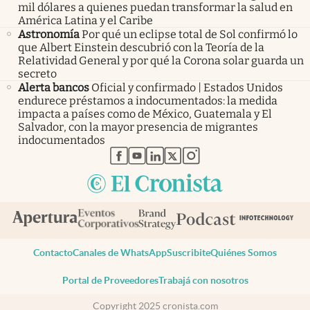
mil dólares a quienes puedan transformar la salud en
América Latina y el Caribe
Astronomía
Por qué un eclipse total de Sol confirmó lo
que Albert Einstein descubrió con la Teoría de la
Relatividad General y por qué la Corona solar guarda un
secreto
Alerta bancos
Oficial y confirmado | Estados Unidos
endurece préstamos a indocumentados: la medida
impacta a países como de México, Guatemala y El
Salvador, con la mayor presencia de migrantes
indocumentados
abre en nueva pestaña
abre en nueva pestaña
abre en nueva pestaña
abre en nueva pestaña
abre en nueva pestaña
Contacto
Canales de WhatsApp
Suscribite
Quiénes Somos
Portal de Proveedores
Trabajá con nosotros
Copyright 2025 cronista.com