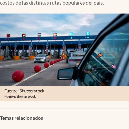
costos de las distintas rutas populares del país.
Clima
Espiritualidad
Mediakit
abre en nueva pestaña
México
Fuente: Shutterstock
Fuente: Shutterstock
Temas relacionados