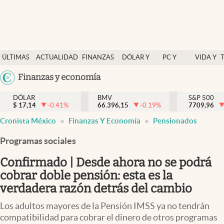
Últimas Noticias
ÚLTIMAS
ACTUALIDAD
FINANZAS
DÓLAR Y
PC Y
VIDA Y
Actualidad
NOTICIAS
Y
MERCADOS
CELULAR
ESTILO
Argentina
Finanzas y economía
Finanzas y economía
ECONOMÍA
España
Dólar y mercados
DÓLAR
BMV
S&P 500
$
17,14
-0.41
%
66.396,15
-0.19
%
México
7709,96
Internacionales
Cronista México
Finanzas Y Economía
Pensionados
USA
Opinión
Colombia
Programas sociales
Uruguay
Brand Strategy
Confirmado | Desde ahora no se podrá
Pc y celular
cobrar doble pensión: esta es la
verdadera razón detrás del cambio
Vida y estilo
Los adultos mayores de la Pensión IMSS ya no tendrán
Tv
compatibilidad para cobrar el dinero de otros programas