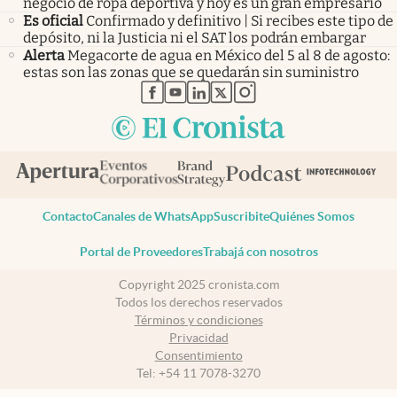
negocio de ropa deportiva y hoy es un gran empresario
Es oficial
Confirmado y definitivo | Si recibes este tipo de
depósito, ni la Justicia ni el SAT los podrán embargar
Alerta
Megacorte de agua en México del 5 al 8 de agosto:
estas son las zonas que se quedarán sin suministro
abre en nueva pestaña
abre en nueva pestaña
abre en nueva pestaña
abre en nueva pestaña
abre en nueva pestaña
Contacto
Canales de WhatsApp
Suscribite
Quiénes Somos
Portal de Proveedores
Trabajá con nosotros
Copyright 2025 cronista.com
Todos los derechos reservados
Términos y condiciones
Privacidad
Consentimiento
Tel:
+54 11 7078-3270