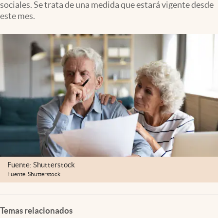
sociales. Se trata de una medida que estará vigente desde
Clima
este mes.
Espiritualidad
Mediakit
abre en nueva pestaña
México
Fuente: Shutterstock
Fuente: Shutterstock
Temas relacionados