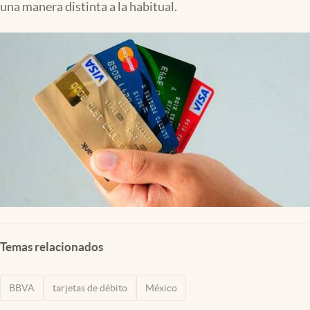
una manera distinta a la habitual.
Clima
Espiritualidad
Mediakit
abre en nueva pestaña
México
Temas relacionados
BBVA
tarjetas de débito
México