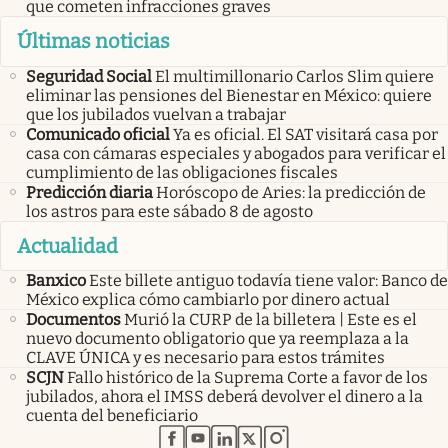
que cometen infracciones graves
Últimas noticias
Seguridad Social
El multimillonario Carlos Slim quiere
eliminar las pensiones del Bienestar en México: quiere
que los jubilados vuelvan a trabajar
Comunicado oficial
Ya es oficial. El SAT visitará casa por
casa con cámaras especiales y abogados para verificar el
cumplimiento de las obligaciones fiscales
Predicción diaria
Horóscopo de Aries: la predicción de
los astros para este sábado 8 de agosto
Actualidad
Banxico
Este billete antiguo todavía tiene valor: Banco de
México explica cómo cambiarlo por dinero actual
Documentos
Murió la CURP de la billetera | Este es el
nuevo documento obligatorio que ya reemplaza a la
CLAVE ÚNICA y es necesario para estos trámites
SCJN
Fallo histórico de la Suprema Corte a favor de los
jubilados, ahora el IMSS deberá devolver el dinero a la
cuenta del beneficiario
abre en nueva pestaña
abre en nueva pestaña
abre en nueva pestaña
abre en nueva pestaña
abre en nueva pestaña