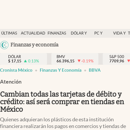
Últimas Noticias
ÚLTIMAS
ACTUALIDAD
FINANZAS
DÓLAR Y
PC Y
VIDA Y
Actualidad
NOTICIAS
Y
MERCADOS
CELULAR
ESTILO
Argentina
Finanzas y economía
Finanzas y economía
ECONOMÍA
España
Dólar y mercados
DÓLAR
BMV
S&P 500
$
17,15
0.13
%
66.396,15
-0.19
%
México
7709,96
Internacionales
Cronista México
Finanzas Y Economía
BBVA
USA
Opinión
Colombia
Atención
Uruguay
Brand Strategy
Cambian todas las tarjetas de débito y
Pc y celular
crédito: así será comprar en tiendas en
México
Vida y estilo
Quienes adquieran los plásticos de esta institución
Tv
financiera realizarán los pagos en comercios y tiendas de