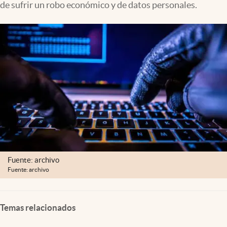
de sufrir un robo económico y de datos personales.
Clima
Espiritualidad
Mediakit
abre en nueva pestaña
México
Fuente: archivo
Fuente: archivo
Temas relacionados