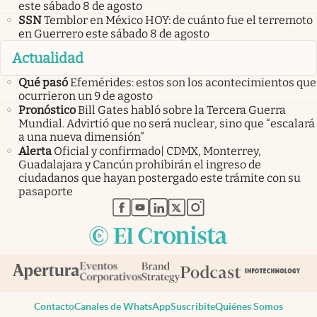
este sábado 8 de agosto
SSN
Temblor en México HOY: de cuánto fue el terremoto
en Guerrero este sábado 8 de agosto
Actualidad
Qué pasó
Efemérides: estos son los acontecimientos que
ocurrieron un 9 de agosto
Pronóstico
Bill Gates habló sobre la Tercera Guerra
Mundial. Advirtió que no será nuclear, sino que “escalará
a una nueva dimensión”
Alerta
Oficial y confirmado| CDMX, Monterrey,
Guadalajara y Cancún prohibirán el ingreso de
ciudadanos que hayan postergado este trámite con su
pasaporte
abre en nueva pestaña
abre en nueva pestaña
abre en nueva pestaña
abre en nueva pestaña
abre en nueva pestaña
Contacto
Canales de WhatsApp
Suscribite
Quiénes Somos