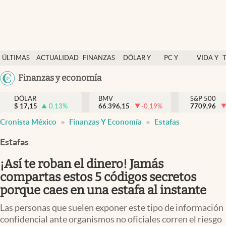
Últimas Noticias
ÚLTIMAS
ACTUALIDAD
FINANZAS
DÓLAR Y
PC Y
VIDA Y
Actualidad
NOTICIAS
Y
MERCADOS
CELULAR
ESTILO
Argentina
Finanzas y economía
Finanzas y economía
ECONOMÍA
España
Dólar y mercados
DÓLAR
BMV
S&P 500
$
17,15
0.13
%
66.396,15
-0.19
%
México
7709,96
Internacionales
Cronista México
Finanzas Y Economía
Estafas
USA
Opinión
Colombia
Estafas
Uruguay
Brand Strategy
¡Así te roban el dinero! Jamás
Pc y celular
compartas estos 5 códigos secretos
porque caes en una estafa al instante
Vida y estilo
Las personas que suelen exponer este tipo de información
Tv
confidencial ante organismos no oficiales corren el riesgo