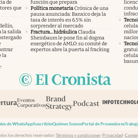
cia de
función que prepara
licenc
ctores que
condu
Política monetaria
Crónica de una
infrac
pausa anunciada: Banxico deja la
tasa de interés en 6.5% sin
Tecno
ellín,
sorprender al mercado
celula
 la salida
millon
Fractura... hidráulica
Claudia
ostergado
nacio
Sheinbaum le pone fin al dogma
e
energético de AMLO: su comité de
Tecno
ontrar
expertos abre la puerta al fracking
gratui
 la
celula
s
basura
r
les de WhatsApp
Suscribite
Quiénes Somos
Portal de Proveedores
Trabaj
dos los derechos reservados
Términos y condiciones
Privacidad
Consen