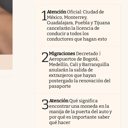
1
Atención
Oficial: Ciudad de
México, Monterrey,
Guadalajara, Puebla y Tijuana
cancelarán la licencia de
conducir a todos los
conductores que hagan esto
2
Migraciones
Decretado |
Aeropuertos de Bogotá,
Medellín, Cali y Barranquilla
anularán la salida de
extranjeros que hayan
postergado la renovación del
pasaporte
3
Atención
Qué significa
encontrar una moneda en la
manija de la puerta del auto y
por qué es importante saber
qué hacer