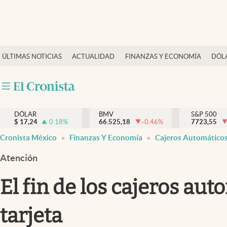
Últimas Noticias
ÚLTIMAS NOTICIAS
ACTUALIDAD
FINANZAS Y ECONOMÍA
DÓL
Actualidad
Finanzas y economía
Dólar y mercados
DÓLAR
BMV
S&P 500
Internacionales
$
17,24
0.18
%
66.525,18
-0.46
%
7723,55
Opinión
Cronista México
Finanzas Y Economía
Cajeros Automático
Brand Strategy
Atención
Pc y celular
El fin de los cajeros aut
Vida y estilo
tarjeta
Tv