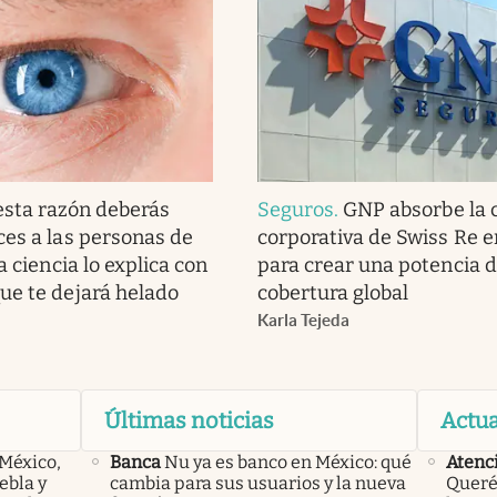
esta razón deberás
Seguros
.
GNP absorbe la 
ces a las personas de
corporativa de Swiss Re 
la ciencia lo explica con
para crear una potencia 
ue te dejará helado
cobertura global
Karla Tejeda
Últimas noticias
Actua
 México,
Banca
Nu ya es banco en México: qué
Atenc
ebla y
cambia para sus usuarios y la nueva
Querét