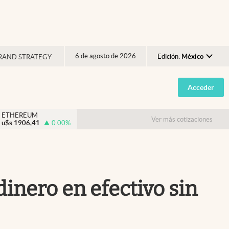
6 de agosto de 2026
Edición:
México
RAND STRATEGY
Argentina
Acceder
España
México
ETHEREUM
Ver más cotizaciones
u$s
1906,41
0.00
%
USA
Colombia
Uruguay
 dinero en efectivo sin