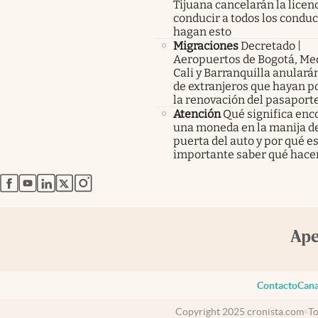
Tijuana cancelarán la licen
conducir a todos los condu
hagan esto
Migraciones
Decretado |
Aeropuertos de Bogotá, Med
Cali y Barranquilla anularán
de extranjeros que hayan p
la renovación del pasaport
Atención
Qué significa enc
una moneda en la manija de
puerta del auto y por qué e
importante saber qué hace
abre en nueva pestaña
abre en nueva pestaña
abre en nueva pestaña
abre en nueva pestaña
abre en nueva pestaña
Contacto
Cana
Copyright 2025 cronista.com
To