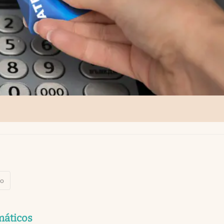
co
máticos