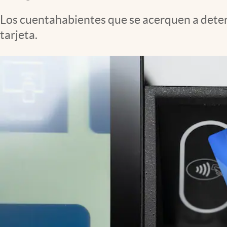
Clima
Los cuentahabientes que se acerquen a deter
Espiritualidad
tarjeta.
Mediakit
abre en nueva pestaña