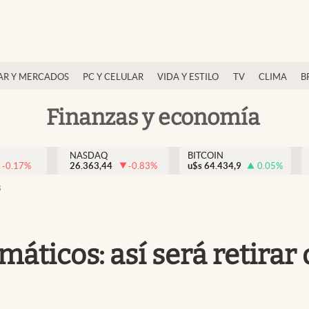
AR Y MERCADOS
PC Y CELULAR
VIDA Y ESTILO
TV
CLIMA
B
Finanzas y economía
NASDAQ
BITCOIN
-0.17
%
26.363,44
-0.83
%
u$s
64.434,9
0.05
%
s
omáticos: así será retirar