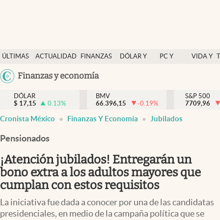
Últimas Noticias
ÚLTIMAS
ACTUALIDAD
FINANZAS
DÓLAR Y
PC Y
VIDA Y
Actualidad
NOTICIAS
Y
MERCADOS
CELULAR
ESTILO
Argentina
Finanzas y economía
Finanzas y economía
ECONOMÍA
España
Dólar y mercados
DÓLAR
BMV
S&P 500
$
17,15
0.13
%
66.396,15
-0.19
%
México
7709,96
Internacionales
Cronista México
Finanzas Y Economía
Jubilados
USA
Opinión
Colombia
Pensionados
Uruguay
Brand Strategy
¡Atención jubilados! Entregarán un
Pc y celular
bono extra a los adultos mayores que
cumplan con estos requisitos
Vida y estilo
La iniciativa fue dada a conocer por una de las candidatas
Tv
presidenciales, en medio de la campaña política que se