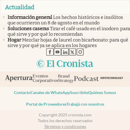
Actualidad
Información general
Los hechos históricos e insólitos
que ocurrieron un 8 de agosto en el mundo
Soluciones caseras
Tirar el café usado en el inodoro: para
qué sirve y por qué lo recomiendan
Hogar
Mezclar hojas de laurel con bicarbonato: para qué
sirve y por qué ya se aplica en los hogares
abre en nueva pestaña
abre en nueva pestaña
abre en nueva pestaña
abre en nueva pestaña
abre en nueva pestaña
Contacto
Canales de WhatsApp
Suscribite
Quiénes Somos
Portal de Proveedores
Trabajá con nosotros
Copyright 2025 cronista.com
Todos los derechos reservados
Términos y condiciones