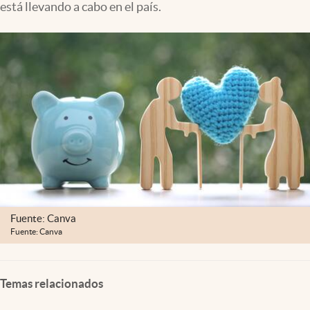
está llevando a cabo en el país.
Clima
Espiritualidad
Mediakit
abre en nueva pestaña
México
Fuente: Canva
Fuente: Canva
Temas relacionados