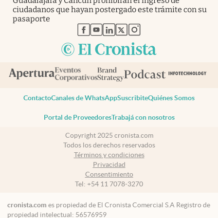
Guadalajara y Cancún prohibirán el ingreso de
ciudadanos que hayan postergado este trámite con su
pasaporte
abre en nueva pestaña
abre en nueva pestaña
abre en nueva pestaña
abre en nueva pestaña
abre en nueva pestaña
Contacto
Canales de WhatsApp
Suscribite
Quiénes Somos
Portal de Proveedores
Trabajá con nosotros
Copyright 2025 cronista.com
Todos los derechos reservados
Términos y condiciones
Privacidad
Consentimiento
Tel:
+54 11 7078-3270
cronista.com
es propiedad de El Cronista Comercial S.A Registro de
propiedad intelectual: 56576959