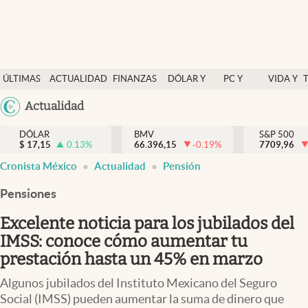
Últimas Noticias
ÚLTIMAS
ACTUALIDAD
FINANZAS
DÓLAR Y
PC Y
VIDA Y
Actualidad
NOTICIAS
Y
MERCADOS
CELULAR
ESTILO
Argentina
Actualidad
Finanzas y economía
ECONOMÍA
España
Dólar y mercados
DÓLAR
BMV
S&P 500
$
17,15
0.13
%
66.396,15
-0.19
%
México
7709,96
Internacionales
Cronista México
Actualidad
Pensión
USA
Opinión
Colombia
Pensiones
Uruguay
Brand Strategy
Excelente noticia para los jubilados del
Pc y celular
IMSS: conoce cómo aumentar tu
prestación hasta un 45% en marzo
Vida y estilo
Algunos jubilados del Instituto Mexicano del Seguro
Tv
Social (IMSS) pueden aumentar la suma de dinero que