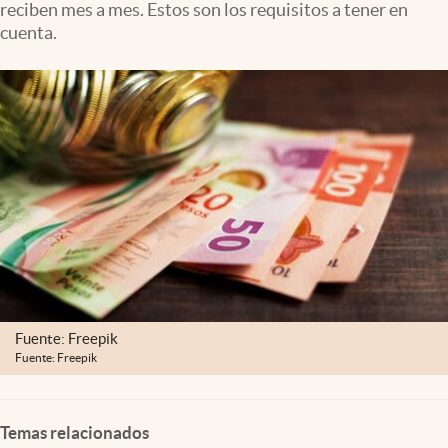
reciben mes a mes. Estos son los requisitos a tener en
Clima
cuenta.
Espiritualidad
Mediakit
abre en nueva pestaña
México
Fuente: Freepik
Fuente: Freepik
Temas relacionados