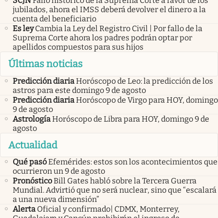
SCJN
Fallo histórico de la Suprema Corte a favor de los
jubilados, ahora el IMSS deberá devolver el dinero a la
cuenta del beneficiario
Es ley
Cambia la Ley del Registro Civil | Por fallo de la
Suprema Corte ahora los padres podrán optar por
apellidos compuestos para sus hijos
Últimas noticias
Predicción diaria
Horóscopo de Leo: la predicción de los
astros para este domingo 9 de agosto
Predicción diaria
Horóscopo de Virgo para HOY, domingo
9 de agosto
Astrología
Horóscopo de Libra para HOY, domingo 9 de
agosto
Actualidad
Qué pasó
Efemérides: estos son los acontecimientos que
ocurrieron un 9 de agosto
Pronóstico
Bill Gates habló sobre la Tercera Guerra
Mundial. Advirtió que no será nuclear, sino que “escalará
a una nueva dimensión”
Alerta
Oficial y confirmado| CDMX, Monterrey,