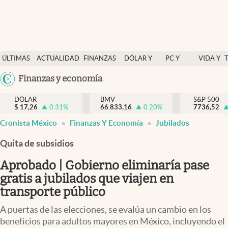
Últimas Noticias
ÚLTIMAS
ACTUALIDAD
FINANZAS
DÓLAR Y
PC Y
VIDA Y
Actualidad
NOTICIAS
Y
MERCADOS
CELULAR
ESTILO
Argentina
Finanzas y economía
Finanzas y economía
ECONOMÍA
España
Dólar y mercados
DÓLAR
BMV
S&P 500
$
17,26
0.31
%
66.833,16
0.20
%
México
7736,52
Internacionales
Cronista México
Finanzas Y Economía
Jubilados
USA
Opinión
Colombia
Quita de subsidios
Uruguay
Brand Strategy
Aprobado | Gobierno eliminaría pase
Pc y celular
gratis a jubilados que viajen en
transporte público
Vida y estilo
A puertas de las elecciones, se evalúa un cambio en los
Tv
beneficios para adultos mayores en México, incluyendo el