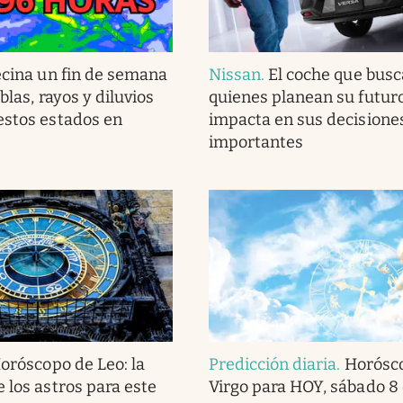
ecina un fin de semana
Nissan
.
El coche que bus
eblas, rayos y diluvios
quienes planean su futur
estos estados en
impacta en sus decisione
importantes
oróscopo de Leo: la
Predicción diaria
.
Horósc
 los astros para este
Virgo para HOY, sábado 8