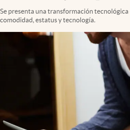
Clima
Se presenta una transformación tecnológica q
Espiritualidad
comodidad, estatus y tecnología.
Mediakit
abre en nueva pestaña