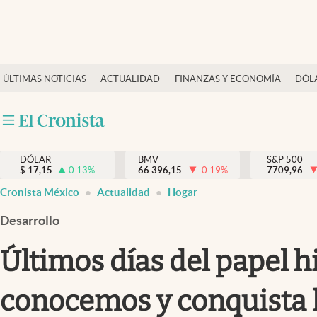
Últimas Noticias
ÚLTIMAS NOTICIAS
ACTUALIDAD
FINANZAS Y ECONOMÍA
DÓL
Actualidad
Finanzas y economía
Dólar y mercados
DÓLAR
BMV
S&P 500
Internacionales
$
17,15
0.13
%
66.396,15
-0.19
%
7709,96
Opinión
Cronista México
Actualidad
Hogar
Brand Strategy
Desarrollo
Pc y celular
Últimos días del papel h
Vida y estilo
conocemos y conquista 
Tv