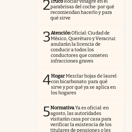
2
Truco
Rociar vinagre en el
parabrisas del coche: por qué
recomiendan hacerlo y para
qué sirve
3
Atención
Oficial: Ciudad de
México, Querétaro y Veracruz
anularán la licencia de
conducir a todos los
conductores que cometen
infracciones graves
4
Hogar
Mezclar hojas de laurel
con bicarbonato: para qué
sirve y por qué ya se aplica en
los hogares
5
Normativa
Ya es oficial: en
agosto, las autoridades
visitarán casa por casa para
verificar la existencia de los
titulares de pensiones o les