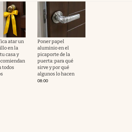
ica atar un
Poner papel
llo en la
aluminio en el
tu casa y
picaporte de la
recomiendan
puerta: para qué
n todos
sirve y por qué
os
algunos lo hacen
08:00