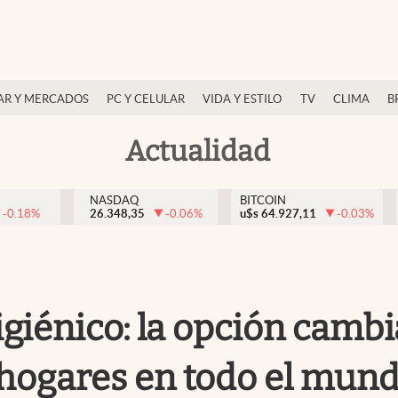
AR Y MERCADOS
PC Y CELULAR
VIDA Y ESTILO
TV
CLIMA
B
Actualidad
NASDAQ
BITCOIN
-0.18
%
26.348,35
-0.06
%
u$s
64.927,11
-0.03
%
igiénico: la opción camb
hogares en todo el mun