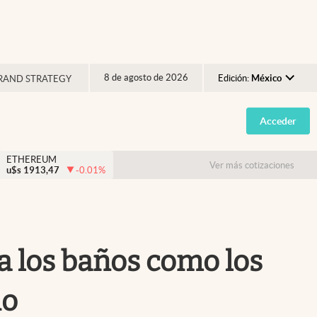
8 de agosto de 2026
Edición:
México
RAND STRATEGY
Argentina
Acceder
España
México
ETHEREUM
Ver más cotizaciones
u$s
1913,47
-0.01
%
USA
Colombia
Uruguay
ia los baños como los
do