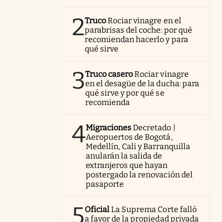
2
Truco
Rociar vinagre en el
parabrisas del coche: por qué
recomiendan hacerlo y para
qué sirve
3
Truco casero
Rociar vinagre
en el desagüe de la ducha: para
qué sirve y por qué se
recomienda
4
Migraciones
Decretado |
Aeropuertos de Bogotá,
Medellín, Cali y Barranquilla
anularán la salida de
extranjeros que hayan
postergado la renovación del
pasaporte
5
Oficial
La Suprema Corte falló
a favor de la propiedad privada