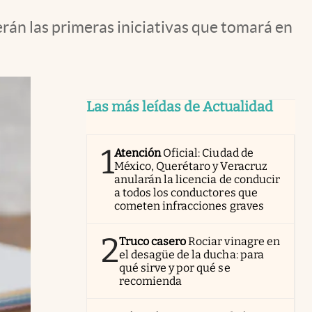
án las primeras iniciativas que tomará en
Las más leídas de Actualidad
1
Atención
Oficial: Ciudad de
México, Querétaro y Veracruz
anularán la licencia de conducir
a todos los conductores que
cometen infracciones graves
2
Truco casero
Rociar vinagre en
el desagüe de la ducha: para
qué sirve y por qué se
recomienda