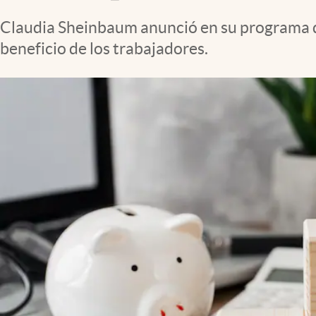
Clima
Claudia Sheinbaum anunció en su programa de
Espiritualidad
beneficio de los trabajadores.
Mediakit
abre en nueva pestaña