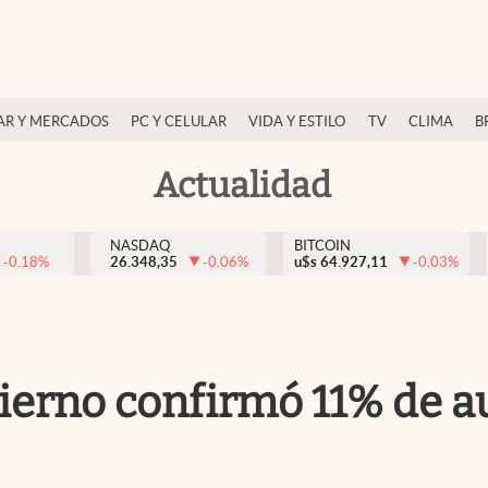
AR Y MERCADOS
PC Y CELULAR
VIDA Y ESTILO
TV
CLIMA
B
Actualidad
NASDAQ
BITCOIN
-0.18
%
26.348,35
-0.06
%
u$s
64.927,11
-0.03
%
bierno confirmó 11% de a