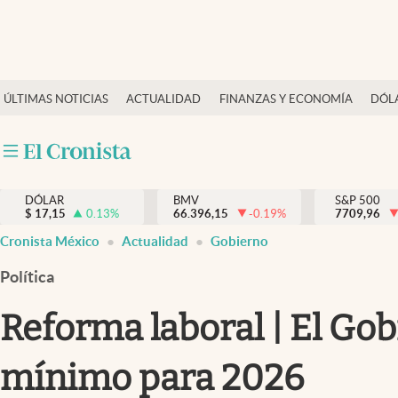
Últimas Noticias
ÚLTIMAS NOTICIAS
ACTUALIDAD
FINANZAS Y ECONOMÍA
DÓL
Actualidad
Finanzas y economía
Dólar y mercados
DÓLAR
BMV
S&P 500
Internacionales
$
17,15
0.13
%
66.396,15
-0.19
%
7709,96
Opinión
Cronista México
Actualidad
Gobierno
Brand Strategy
Política
Pc y celular
Reforma laboral | El Go
Vida y estilo
mínimo para 2026
Tv