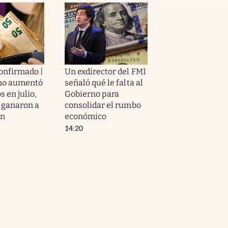
confirmado |
Un exdirector del FMI
rno aumentó
señaló qué le falta al
s en julio,
Gobierno para
e ganaron a
consolidar el rumbo
ón
económico
14:20