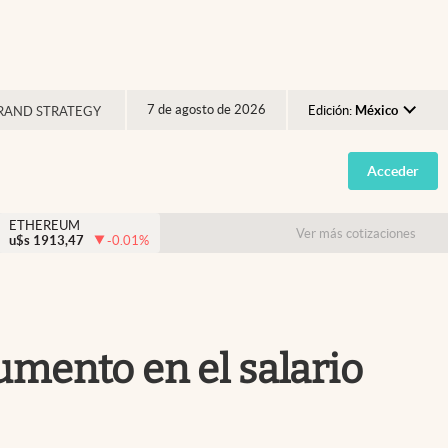
7 de agosto de 2026
Edición:
México
RAND STRATEGY
Argentina
Acceder
España
México
ETHEREUM
Ver más cotizaciones
u$s
1913,47
-0.01
%
USA
Colombia
Uruguay
umento en el salario