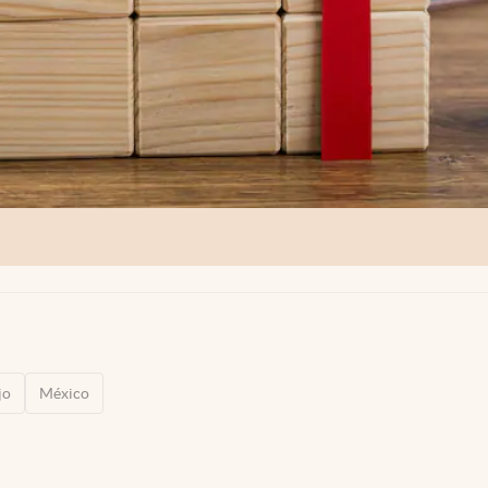
jo
México