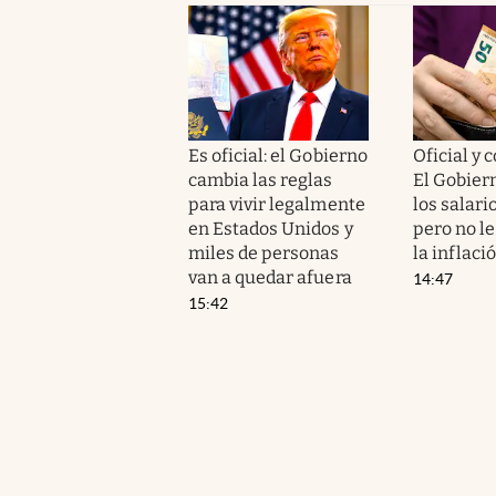
Es oficial: el Gobierno
Oficial y 
cambia las reglas
El Gobie
para vivir legalmente
los salario
en Estados Unidos y
pero no l
miles de personas
la inflaci
van a quedar afuera
14:47
15:42