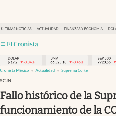
Últimas Noticias
ÚLTIMAS NOTICIAS
ACTUALIDAD
FINANZAS Y ECONOMÍA
DÓL
Actualidad
Finanzas y economía
Dólar y mercados
DÓLAR
BMV
S&P 500
Internacionales
$
17,2
-0.04
%
66.525,18
-0.46
%
7723,55
Opinión
Cronista México
Actualidad
Suprema Corte
Brand Strategy
SCJN
Pc y celular
Fallo histórico de la Su
Vida y estilo
funcionamiento de la C
Tv