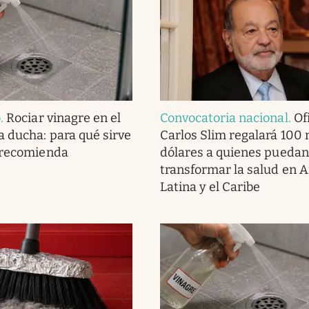
o
.
Rociar vinagre en el
Convocatoria nacional
.
Ofi
a ducha: para qué sirve
Carlos Slim regalará 100 
 recomienda
dólares a quienes puedan
transformar la salud en 
Latina y el Caribe