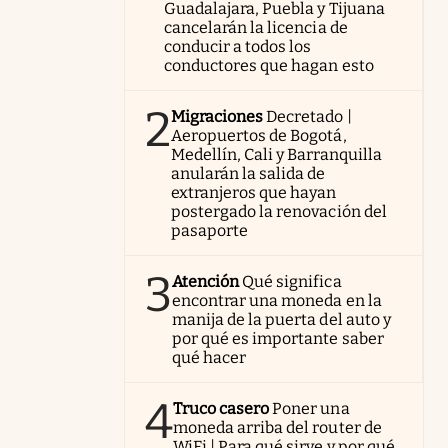
Guadalajara, Puebla y Tijuana
cancelarán la licencia de
conducir a todos los
conductores que hagan esto
2
Migraciones
Decretado |
Aeropuertos de Bogotá,
Medellín, Cali y Barranquilla
anularán la salida de
extranjeros que hayan
postergado la renovación del
pasaporte
3
Atención
Qué significa
encontrar una moneda en la
manija de la puerta del auto y
por qué es importante saber
qué hacer
4
Truco casero
Poner una
moneda arriba del router de
WiFi | Para qué sirve y por qué