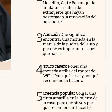
Medellín, Cali y Barranquilla
anularán la salida de
extranjeros que hayan
postergado la renovación del
pasaporte
3
Atención
Qué significa
encontrar una moneda en la
manija de la puerta del auto y
por qué es importante saber
qué hacer
4
Truco casero
Poner una
moneda arriba del router de
WiFi | Para qué sirve y por qué
recomiendan hacerlo
5
Creencia popular
Colgar una
cinta amarilla en la puerta de
la casa: para qué sirve y por
qué recomiendan hacerlo