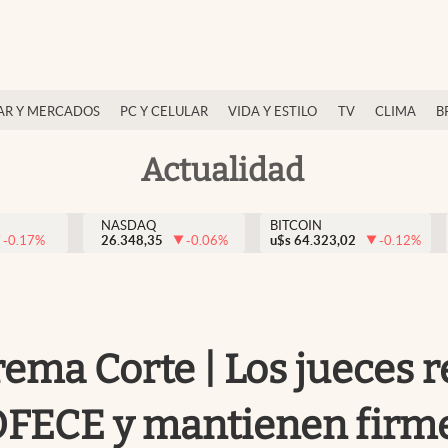
AR Y MERCADOS
PC Y CELULAR
VIDA Y ESTILO
TV
CLIMA
B
Actualidad
NASDAQ
BITCOIN
-0.17
%
26.348,35
-0.06
%
u$s
64.323,02
-0.12
%
prema Corte | Los jueces 
OFECE y mantienen firme