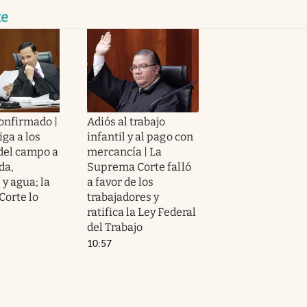
te
confirmado |
Adiós al trabajo
iga a los
infantil y al pago con
del campo a
mercancía | La
da,
Suprema Corte falló
y agua; la
a favor de los
orte lo
trabajadores y
ratifica la Ley Federal
del Trabajo
10:57