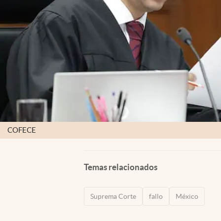
COFECE
Temas relacionados
Suprema Corte
fallo
México