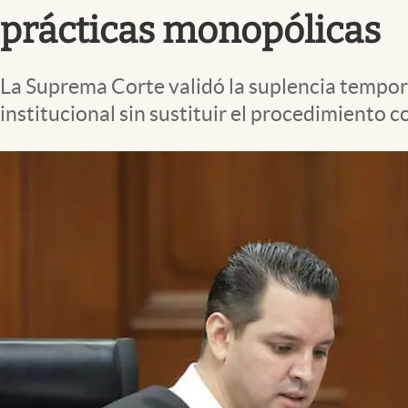
Clima
prácticas monopólicas
Espiritualidad
Mediakit
La Suprema Corte validó la suplencia tempora
institucional sin sustituir el procedimiento 
abre en nueva pestaña