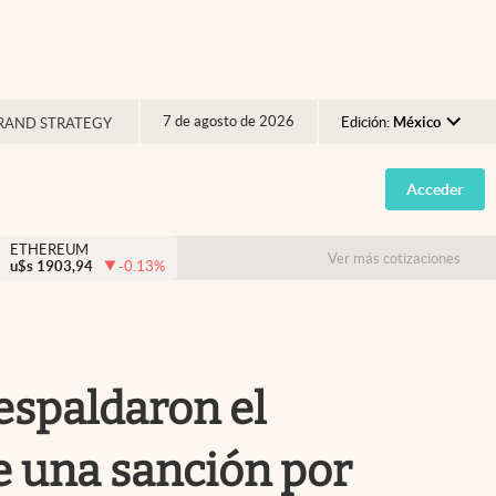
7 de agosto de 2026
Edición:
México
RAND STRATEGY
Argentina
Acceder
España
México
ETHEREUM
Ver más cotizaciones
u$s
1903,94
-0.13
%
USA
Colombia
Uruguay
respaldaron el
 una sanción por