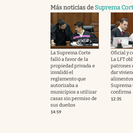
Más noticias de
Suprema Cor
La Suprema Corte
Oficial y 
falló a favor de la
La LFT obl
propiedad privada e
patrones 
invalidó el
dar vivien
reglamento que
alimentos 
autorizaba a
Suprema C
municipios a utilizar
confirma
casas sin permiso de
12:35
sus dueños
14:59