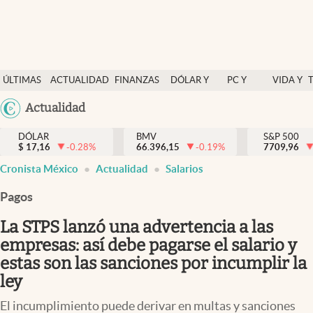
Últimas Noticias
ÚLTIMAS
ACTUALIDAD
FINANZAS
DÓLAR Y
PC Y
VIDA Y
Actualidad
NOTICIAS
Y
MERCADOS
CELULAR
ESTILO
Argentina
Actualidad
Finanzas y economía
ECONOMÍA
España
Dólar y mercados
DÓLAR
BMV
S&P 500
$
17,16
-0.28
%
66.396,15
-0.19
%
México
7709,96
Internacionales
Cronista México
Actualidad
Salarios
USA
Opinión
Colombia
Pagos
Uruguay
Brand Strategy
La STPS lanzó una advertencia a las
Pc y celular
empresas: así debe pagarse el salario y
estas son las sanciones por incumplir la
Vida y estilo
ley
Tv
El incumplimiento puede derivar en multas y sanciones