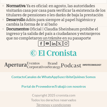
Normativa
Ya es oficial: en agosto, las autoridades
visitarán casa por casa para verificar la existencia de los
titulares de pensiones o les darán de baja la prestación
Desarrollo
Adiós para siempre al papel higiénico y
cambia la forma de ir al baño
Documentos
Oficial | Claudia Sheinbaum prohíbe el
ingreso y la salida del país a ciudadanos y extranjeros
que no completaron un trámite en su pasaporte
abre en nueva pestaña
abre en nueva pestaña
abre en nueva pestaña
abre en nueva pestaña
abre en nueva pestaña
Contacto
Canales de WhatsApp
Suscribite
Quiénes Somos
Portal de Proveedores
Trabajá con nosotros
Copyright 2025 cronista.com
Todos los derechos reservados
Términos y condiciones