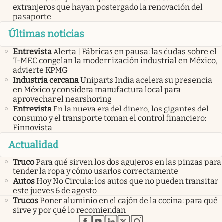
extranjeros que hayan postergado la renovación del
pasaporte
Últimas noticias
Entrevista
Alerta | Fábricas en pausa: las dudas sobre el
T-MEC congelan la modernización industrial en México,
advierte KPMG
Industria cercana
Uniparts India acelera su presencia
en México y considera manufactura local para
aprovechar el nearshoring
Entrevista
En la nueva era del dinero, los gigantes del
consumo y el transporte toman el control financiero:
Finnovista
Actualidad
Truco
Para qué sirven los dos agujeros en las pinzas para
tender la ropa y cómo usarlos correctamente
Autos
Hoy No Circula: los autos que no pueden transitar
este jueves 6 de agosto
Trucos
Poner aluminio en el cajón de la cocina: para qué
sirve y por qué lo recomiendan
abre en nueva pestaña
abre en nueva pestaña
abre en nueva pestaña
abre en nueva pestaña
abre en nueva pestaña