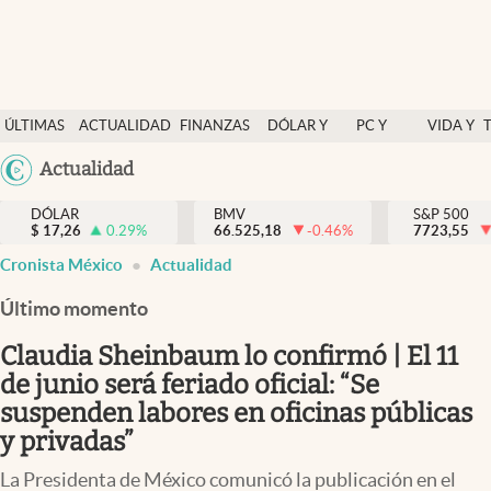
Últimas Noticias
ÚLTIMAS
ACTUALIDAD
FINANZAS
DÓLAR Y
PC Y
VIDA Y
Actualidad
NOTICIAS
Y
MERCADOS
CELULAR
ESTILO
Argentina
Actualidad
Finanzas y economía
ECONOMÍA
España
Dólar y mercados
DÓLAR
BMV
S&P 500
$
17,26
0.29
%
66.525,18
-0.46
%
México
7723,55
Internacionales
Cronista México
Actualidad
USA
Opinión
Colombia
Último momento
Uruguay
Brand Strategy
Claudia Sheinbaum lo confirmó | El 11
Pc y celular
de junio será feriado oficial: “Se
suspenden labores en oficinas públicas
Vida y estilo
y privadas”
Tv
La Presidenta de México comunicó la publicación en el