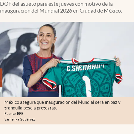
DOF del asueto para este jueves con motivo de la
Clima
inauguración del Mundial 2026 en Ciudad de México.
Espiritualidad
Mediakit
abre en nueva pestaña
México
México asegura que inauguración del Mundial será en paz y
tranquila pese a protestas.
Fuente: EFE
Sáshenka Gutiérrez