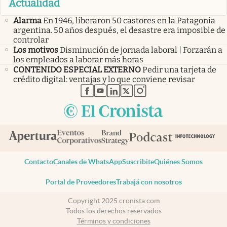
Actualidad
Alarma
En 1946, liberaron 50 castores en la Patagonia
argentina. 50 años después, el desastre era imposible de
controlar
Los motivos
Disminución de jornada laboral | Forzarán a
los empleados a laborar más horas
CONTENIDO ESPECIAL EXTERNO
Pedir una tarjeta de
crédito digital: ventajas y lo que conviene revisar
abre en nueva pestaña
abre en nueva pestaña
abre en nueva pestaña
abre en nueva pestaña
abre en nueva pestaña
Contacto
Canales de WhatsApp
Suscribite
Quiénes Somos
Portal de Proveedores
Trabajá con nosotros
Copyright 2025 cronista.com
Todos los derechos reservados
Términos y condiciones