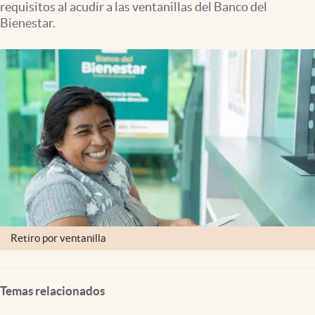
requisitos al acudir a las ventanillas del Banco del
Clima
Bienestar.
Espiritualidad
Mediakit
abre en nueva pestaña
México
Retiro por ventanilla
Temas relacionados