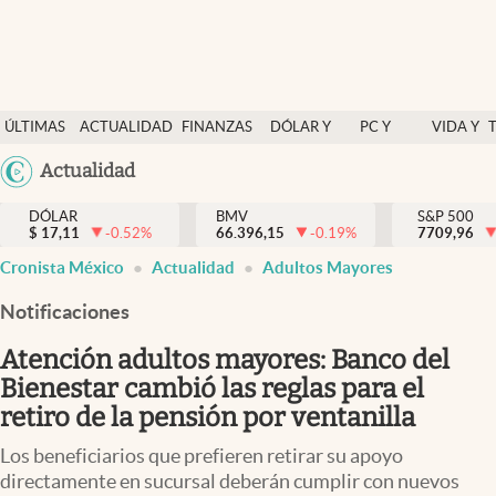
Últimas Noticias
ÚLTIMAS
ACTUALIDAD
FINANZAS
DÓLAR Y
PC Y
VIDA Y
Actualidad
NOTICIAS
Y
MERCADOS
CELULAR
ESTILO
Argentina
Actualidad
Finanzas y economía
ECONOMÍA
España
Dólar y mercados
DÓLAR
BMV
S&P 500
$
17,11
-0.52
%
66.396,15
-0.19
%
México
7709,96
Internacionales
Cronista México
Actualidad
Adultos Mayores
USA
Opinión
Colombia
Notificaciones
Uruguay
Brand Strategy
Atención adultos mayores: Banco del
Pc y celular
Bienestar cambió las reglas para el
retiro de la pensión por ventanilla
Vida y estilo
Los beneficiarios que prefieren retirar su apoyo
Tv
directamente en sucursal deberán cumplir con nuevos