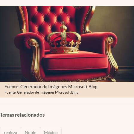
Clima
Espiritualidad
Mediakit
abre en nueva pestaña
México
Fuente: Generador de Imágenes Microsoft Bing
Fuente: Generador de Imágenes Microsoft Bing
Temas relacionados
realeza
Noble
México