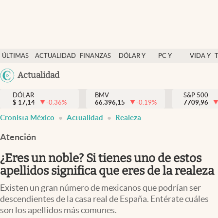
Últimas Noticias
ÚLTIMAS
ACTUALIDAD
FINANZAS
DÓLAR Y
PC Y
VIDA Y
Actualidad
NOTICIAS
Y
MERCADOS
CELULAR
ESTILO
Argentina
Actualidad
Finanzas y economía
ECONOMÍA
España
Dólar y mercados
DÓLAR
BMV
S&P 500
$
17,14
-0.36
%
66.396,15
-0.19
%
México
7709,96
Internacionales
Cronista México
Actualidad
Realeza
USA
Opinión
Colombia
Atención
Uruguay
Brand Strategy
¿Eres un noble? Si tienes uno de estos
Pc y celular
apellidos significa que eres de la realeza
Vida y estilo
Existen un gran número de mexicanos que podrían ser
descendientes de la casa real de España. Entérate cuáles
Tv
son los apellidos más comunes.