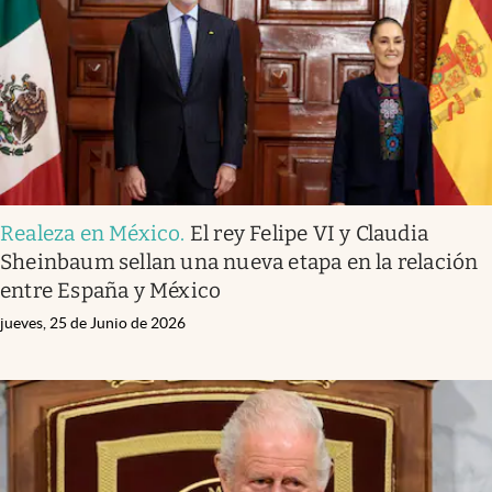
Clima
Espiritualidad
Mediakit
abre en nueva pestaña
México
Realeza en México
.
El rey Felipe VI y Claudia
Sheinbaum sellan una nueva etapa en la relación
entre España y México
jueves, 25 de Junio de 2026