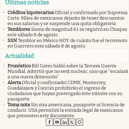
Últimas noticias
Créditos hipotecarios
Oficial y confirmado por Suprema
Corte. Miles de mexicanos dejarán de tener descuentos
en sus salarios y se suspende una quita obligatoria
Temblores
Sismo de magnitud 4.1 se registró en Chiapas
este sábado 8 de agosto
SSN
Temblor en México HOY: de cuánto fue el terremoto
en Guerrero este sábado 8 de agosto
Actualidad
Pronóstico
Bill Gates habló sobre la Tercera Guerra
Mundial. Advirtió que no será nuclear, sino que “escalará
a una nueva dimensión”
Alerta
Oficial y confirmado| CDMX, Monterrey,
Guadalajara y Cancún prohibirán el ingreso de
ciudadanos que hayan postergado este trámite con su
pasaporte
Toma nota
Sin visa americana, pasaporte ni licencia de
conducir. USA permitirá la entrada legal de mexicanos
que presenten este documento
abre en nueva pestaña
abre en nueva pestaña
abre en nueva pestaña
abre en nueva pestaña
abre en nueva pestaña