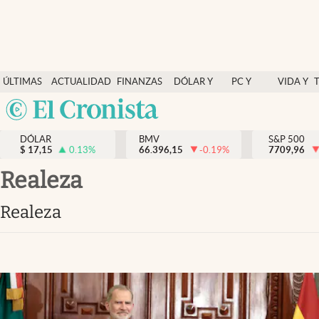
Últimas Noticias
ÚLTIMAS
ACTUALIDAD
FINANZAS
DÓLAR Y
PC Y
VIDA Y
Actualidad
NOTICIAS
Y
MERCADOS
CELULAR
ESTILO
Argentina
Finanzas y economía
ECONOMÍA
España
Dólar y mercados
DÓLAR
BMV
S&P 500
$
17,15
0.13
%
66.396,15
-0.19
%
México
7709,96
Internacionales
USA
realeza
Opinión
Colombia
realeza
Uruguay
Brand Strategy
Pc y celular
Vida y estilo
Tv