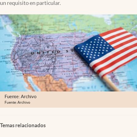
un requisito en particular.
Clima
Espiritualidad
Mediakit
abre en nueva pestaña
México
Fuente: Archivo
Fuente: Archivo
Temas relacionados