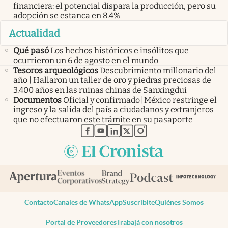
financiera: el potencial dispara la producción, pero su
adopción se estanca en 8.4%
Actualidad
Qué pasó
Los hechos históricos e insólitos que
ocurrieron un 6 de agosto en el mundo
Tesoros arqueológicos
Descubrimiento millonario del
año | Hallaron un taller de oro y piedras preciosas de
3.400 años en las ruinas chinas de Sanxingdui
Documentos
Oficial y confirmado| México restringe el
ingreso y la salida del país a ciudadanos y extranjeros
que no efectuaron este trámite en su pasaporte
abre en nueva pestaña
abre en nueva pestaña
abre en nueva pestaña
abre en nueva pestaña
abre en nueva pestaña
Contacto
Canales de WhatsApp
Suscribite
Quiénes Somos
Portal de Proveedores
Trabajá con nosotros