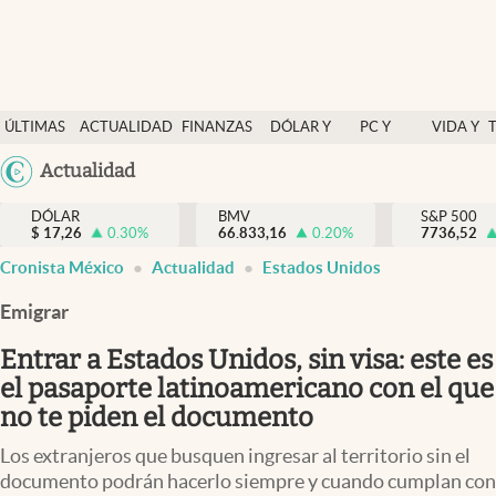
Últimas Noticias
ÚLTIMAS
ACTUALIDAD
FINANZAS
DÓLAR Y
PC Y
VIDA Y
Actualidad
NOTICIAS
Y
MERCADOS
CELULAR
ESTILO
Argentina
Actualidad
Finanzas y economía
ECONOMÍA
España
Dólar y mercados
DÓLAR
BMV
S&P 500
$
17,26
0.30
%
66.833,16
0.20
%
México
7736,52
Internacionales
Cronista México
Actualidad
Estados Unidos
USA
Opinión
Colombia
Emigrar
Uruguay
Brand Strategy
Entrar a Estados Unidos, sin visa: este es
Pc y celular
el pasaporte latinoamericano con el que
no te piden el documento
Vida y estilo
Los extranjeros que busquen ingresar al territorio sin el
Tv
documento podrán hacerlo siempre y cuando cumplan con