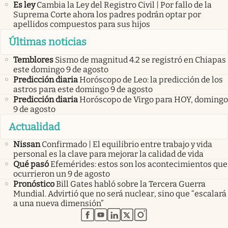
Es ley
Cambia la Ley del Registro Civil | Por fallo de la
Suprema Corte ahora los padres podrán optar por
apellidos compuestos para sus hijos
Últimas noticias
Temblores
Sismo de magnitud 4.2 se registró en Chiapas
este domingo 9 de agosto
Predicción diaria
Horóscopo de Leo: la predicción de los
astros para este domingo 9 de agosto
Predicción diaria
Horóscopo de Virgo para HOY, domingo
9 de agosto
Actualidad
Nissan
Confirmado | El equilibrio entre trabajo y vida
personal es la clave para mejorar la calidad de vida
Qué pasó
Efemérides: estos son los acontecimientos que
ocurrieron un 9 de agosto
Pronóstico
Bill Gates habló sobre la Tercera Guerra
Mundial. Advirtió que no será nuclear, sino que “escalará
a una nueva dimensión”
abre en nueva pestaña
abre en nueva pestaña
abre en nueva pestaña
abre en nueva pestaña
abre en nueva pestaña