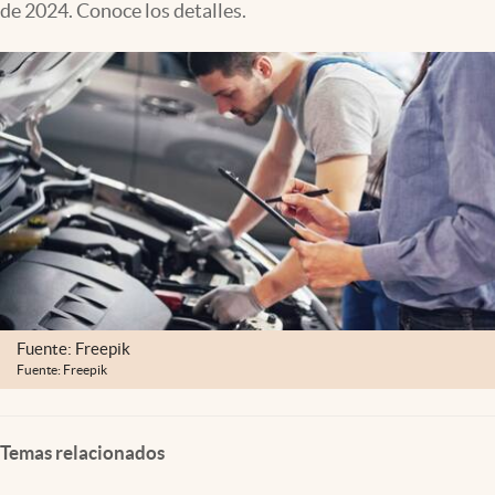
de 2024. Conoce los detalles.
Clima
Espiritualidad
Mediakit
abre en nueva pestaña
México
Fuente: Freepik
Fuente: Freepik
Temas relacionados