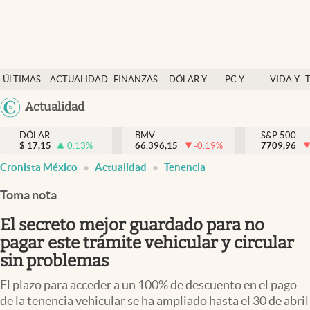
Últimas Noticias
ÚLTIMAS
ACTUALIDAD
FINANZAS
DÓLAR Y
PC Y
VIDA Y
Actualidad
NOTICIAS
Y
MERCADOS
CELULAR
ESTILO
Argentina
Actualidad
Finanzas y economía
ECONOMÍA
España
Dólar y mercados
DÓLAR
BMV
S&P 500
$
17,15
0.13
%
66.396,15
-0.19
%
México
7709,96
Internacionales
Cronista México
Actualidad
Tenencia
USA
Opinión
Colombia
Toma nota
Uruguay
Brand Strategy
El secreto mejor guardado para no
Pc y celular
pagar este trámite vehicular y circular
sin problemas
Vida y estilo
El plazo para acceder a un 100% de descuento en el pago
Tv
de la tenencia vehicular se ha ampliado hasta el 30 de abril