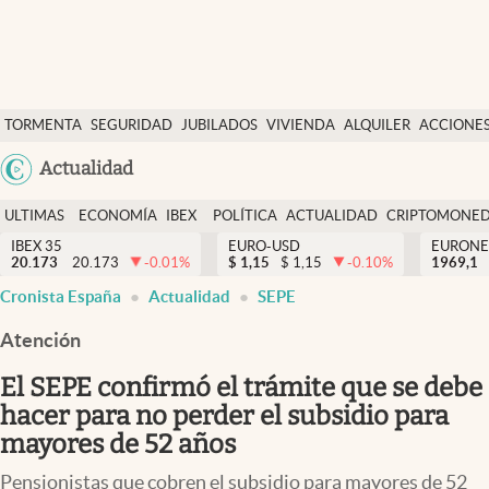
Últimas Noticias
TORMENTA
SEGURIDAD
JUBILADOS
VIVIENDA
ALQUILER
ACCIONE
Economía y finanzas
SOCIAL
Argentina
Actualidad
Política
España
Actualidad
ULTIMAS
ECONOMÍA
IBEX
POLÍTICA
ACTUALIDAD
CRIPTOMONE
México
NOTICIAS
Y
Y
IBEX 35
EURO-USD
EURONE
Criptomonedas
20.173
20.173
-0.01
%
$
1,15
$
1,15
-0.10
%
USA
1969,1
FINANZAS
EURO
Cronista España
Actualidad
SEPE
Colombia
España
Uruguay
Atención
El SEPE confirmó el trámite que se debe
hacer para no perder el subsidio para
mayores de 52 años
Pensionistas que cobren el subsidio para mayores de 52