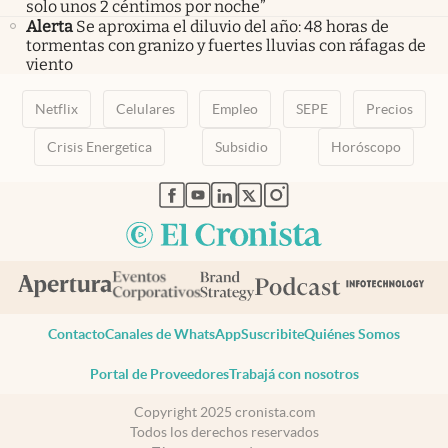
solo unos 2 céntimos por noche”
Alerta
Se aproxima el diluvio del año: 48 horas de
tormentas con granizo y fuertes lluvias con ráfagas de
viento
Netflix
Celulares
Empleo
SEPE
Precios
Crisis Energetica
Subsidio
Horóscopo
abre en nueva pestaña
abre en nueva pestaña
abre en nueva pestaña
abre en nueva pestaña
abre en nueva pestaña
Contacto
Canales de WhatsApp
Suscribite
Quiénes Somos
Portal de Proveedores
Trabajá con nosotros
Copyright 2025 cronista.com
Todos los derechos reservados