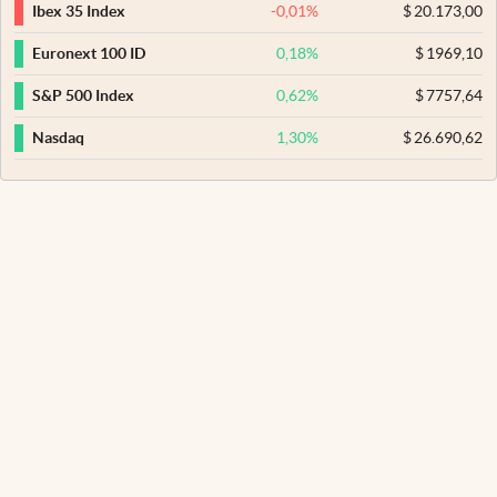
-0,01
%
$
20.173,00
Ibex 35 Index
0,18
%
$
1969,10
Euronext 100 ID
0,62
%
$
7757,64
S&P 500 Index
1,30
%
$
26.690,62
Nasdaq