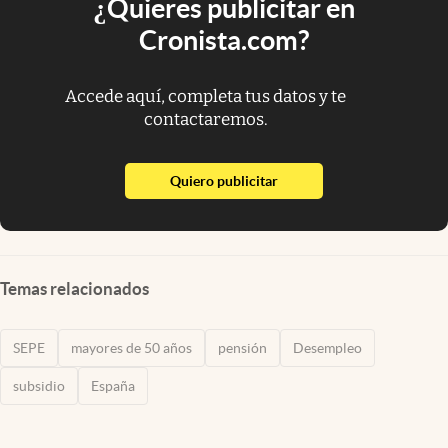
¿Quieres publicitar en
Cronista.com?
Accede aquí, completa tus datos y te
contactaremos.
abre en nueva pestaña
Quiero publicitar
Temas relacionados
SEPE
mayores de 50 años
pensión
Desempleo
subsidio
España