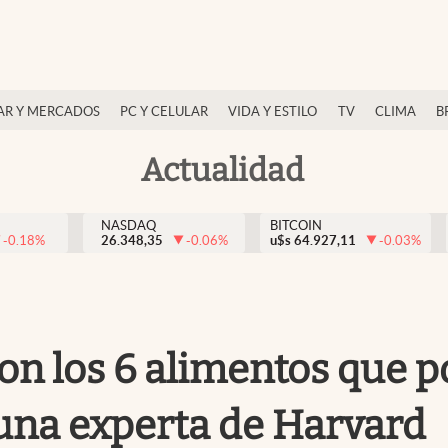
AR Y MERCADOS
PC Y CELULAR
VIDA Y ESTILO
TV
CLIMA
B
Actualidad
NASDAQ
BITCOIN
-0.18
%
26.348,35
-0.06
%
u$s
64.927,11
-0.03
%
son los 6 alimentos que 
una experta de Harvard