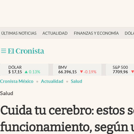
Últimas Noticias
ÚLTIMAS NOTICIAS
ACTUALIDAD
FINANZAS Y ECONOMÍA
DÓL
Actualidad
Finanzas y economía
Dólar y mercados
DÓLAR
BMV
S&P 500
Internacionales
$
17,15
0.13
%
66.396,15
-0.19
%
7709,96
Opinión
Cronista México
Actualidad
Salud
Brand Strategy
Salud
Pc y celular
Cuida tu cerebro: estos 
Vida y estilo
funcionamiento, según 
Tv