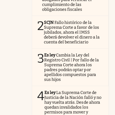
cumplimiento de las
obligaciones fiscales
2
SCJN
Fallo histórico de la
Suprema Corte a favor de los
jubilados, ahora el IMSS
deberá devolver el dinero a la
cuenta del beneficiario
3
Es ley
Cambia la Ley del
Registro Civil | Por fallo de la
Suprema Corte ahora los
padres podrán optar por
apellidos compuestos para
sus hijos
4
Es ley
La Suprema Corte de
Justicia de la Nación falló y no
hay vuelta atrás. Desde ahora
quedan invalidados los
permisos para mover y