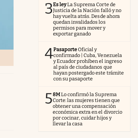
3
Es ley
La Suprema Corte de
Justicia de la Nación falló y no
hay vuelta atrás. Desde ahora
quedan invalidados los
permisos para mover y
exportar ganado
4
Pasaporte
Oficial y
confirmado | Cuba, Venezuela
y Ecuador prohíben el ingreso
al país de ciudadanos que
hayan postergado este trámite
con su pasaporte
5
8M
Lo confirmó la Suprema
Corte: las mujeres tienen que
obtener una compensación
económica extra en el divorcio
por cocinar, cuidar hijos y
llevar la casa