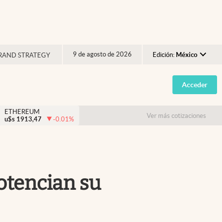
9 de agosto de 2026
Edición:
México
RAND STRATEGY
Argentina
Acceder
España
México
ETHEREUM
Ver más cotizaciones
u$s
1913,47
-0.01
%
USA
Colombia
Uruguay
potencian su