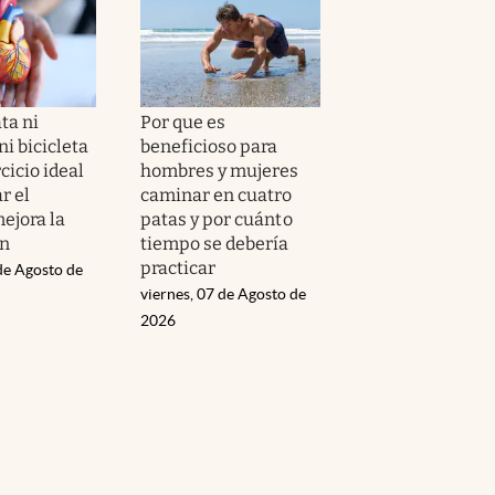
ta ni
Por que es
i bicicleta
beneficioso para
ercicio ideal
hombres y mujeres
r el
caminar en cuatro
ejora la
patas y por cuánto
ón
tiempo se debería
practicar
de Agosto de
viernes, 07 de Agosto de
2026