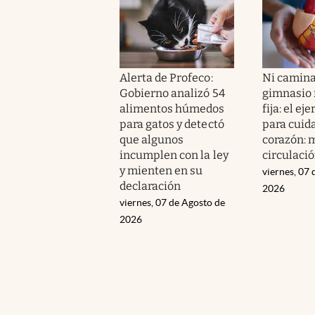
Alerta de Profeco:
Ni camina
Gobierno analizó 54
gimnasio n
alimentos húmedos
fija: el ej
para gatos y detectó
para cuida
que algunos
corazón: m
incumplen con la ley
circulaci
y mienten en su
viernes, 07 
declaración
2026
viernes, 07 de Agosto de
2026