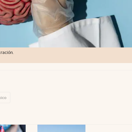
ración.
ico