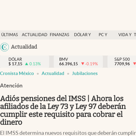
Últimas Noticias
ÚLTIMAS
ACTUALIDAD
FINANZAS
DÓLAR Y
PC Y
VIDA Y
Actualidad
NOTICIAS
Y
MERCADOS
CELULAR
ESTILO
Argentina
Actualidad
Finanzas y economía
ECONOMÍA
España
Dólar y mercados
DÓLAR
BMV
S&P 500
$
17,15
0.13
%
66.396,15
-0.19
%
México
7709,96
Internacionales
Cronista México
Actualidad
Jubilaciones
USA
Opinión
Colombia
Atención
Uruguay
Brand Strategy
Adiós pensiones del IMSS | Ahora los
Pc y celular
afiliados de la Ley 73 y Ley 97 deberán
cumplir este requisito para cobrar el
Vida y estilo
dinero
Tv
El IMSS determina nuevos requisitos que deberán cumplir