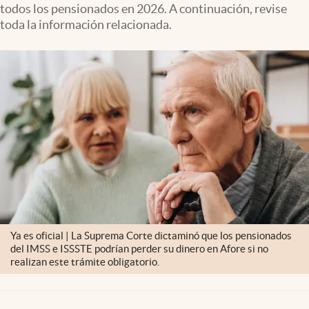
todos los pensionados en 2026. A continuación, revise
Clima
toda la información relacionada.
Espiritualidad
Mediakit
abre en nueva pestaña
México
Ya es oficial | La Suprema Corte dictaminó que los pensionados
del IMSS e ISSSTE podrían perder su dinero en Afore si no
realizan este trámite obligatorio.