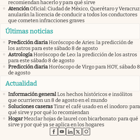
recomiendan hacerlo y para qué sirve
Atención
Oficial: Ciudad de México, Querétaro y Veracruz
anularán la licencia de conducir a todos los conductores
que cometen infracciones graves
Últimas noticias
Predicción diaria
Horóscopo de Aries: la predicción de
los astros para este sábado 8 de agosto
Astrología
Horóscopo de Leo: la predicción de los astros
para este sábado 8 de agosto
Predicción diaria
Horóscopo de Virgo para HOY, sábado 8
de agosto
Actualidad
Información general
Los hechos históricos e insólitos
que ocurrieron un 8 de agosto en el mundo
Soluciones caseras
Tirar el café usado en el inodoro: para
qué sirve y por qué lo recomiendan
Hogar
Mezclar hojas de laurel con bicarbonato: para qué
sirve y por qué ya se aplica en los hogares
abre en nueva pestaña
abre en nueva pestaña
abre en nueva pestaña
abre en nueva pestaña
abre en nueva pestaña