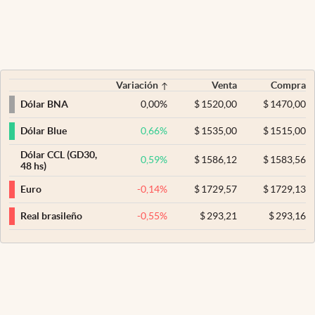
Variación
Venta
Compra
0,00
%
$
1520,00
$
1470,00
Dólar BNA
0,66
%
$
1535,00
$
1515,00
Dólar Blue
Dólar CCL (GD30,
0,59
%
$
1586,12
$
1583,56
48 hs)
-0,14
%
$
1729,57
$
1729,13
Euro
-0,55
%
$
293,21
$
293,16
Real brasileño