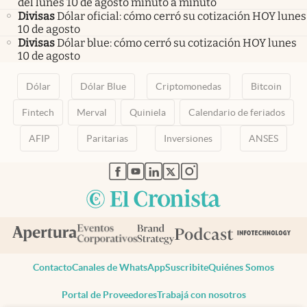
del lunes 10 de agosto minuto a minuto
Divisas
Dólar oficial: cómo cerró su cotización HOY lunes
10 de agosto
Divisas
Dólar blue: cómo cerró su cotización HOY lunes
10 de agosto
Dólar
Dólar Blue
Criptomonedas
Bitcoin
Fintech
Merval
Quiniela
Calendario de feriados
AFIP
Paritarias
Inversiones
ANSES
abre en nueva pestaña
abre en nueva pestaña
abre en nueva pestaña
abre en nueva pestaña
abre en nueva pestaña
Contacto
Canales de WhatsApp
Suscribite
Quiénes Somos
Portal de Proveedores
Trabajá con nosotros