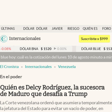
Últimas noticias
ÚLTIMAS
DÓLAR
DÓLAR
JAVIER
RIESGO
QUIÉN ES
FORO
Dólar
NOTICIAS
BLUE
MILEI
PAÍS
QUIÉN
Argentina
Internacionales
Members
Suscribite x $999
España
Economía y Política
DÓLAR BNA
$
1520
0.00
%
DÓLAR BLUE
$
1535
0.66
%
México
cuál es la cotización del lunes 10 de agosto minuto a minuto
Dólar 
Finanzas y Mercados
USA
El Cronista
Internacionales
Venezuela
Mercados Online
Colombia
Uruguay
En el poder
Negocios
Quién es Delcy Rodríguez, la sucesora
Columnistas
de Maduro que desafía a Trump
Otras secciones
La Corte venezolana ordenó que asumiera temporalmente
Apertura
la jefatura del Estado para evitar un vacío de poder, en