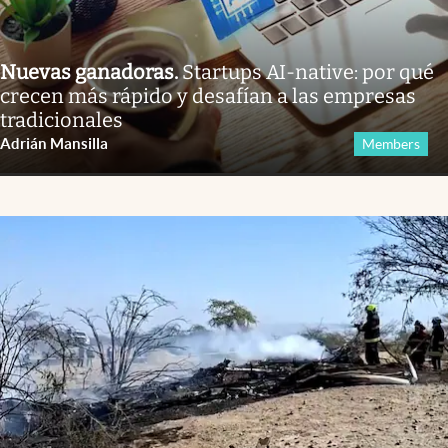
Nuevas ganadoras
.
Startups AI-native: por qué
crecen más rápido y desafían a las empresas
tradicionales
Adrián Mansilla
Members