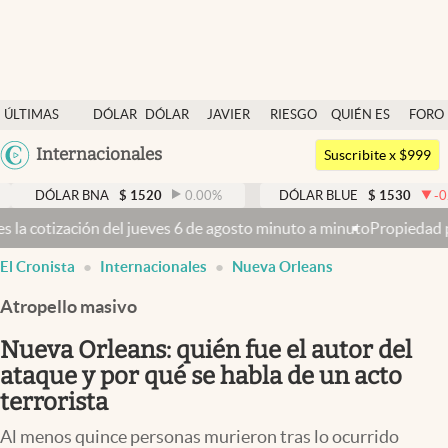
Últimas noticias
ÚLTIMAS
DÓLAR
DÓLAR
JAVIER
RIESGO
QUIÉN ES
FORO
Dólar
NOTICIAS
BLUE
MILEI
PAÍS
QUIÉN
Argentina
Internacionales
Members
Suscribite x $999
España
Economía y Política
R BNA
$
1520
0.00
%
DÓLAR BLUE
$
1530
-0.65
%
México
s 6 de agosto minuto a minuto
Propiedad privada: con cruces y chica
Finanzas y Mercados
USA
El Cronista
Internacionales
Nueva Orleans
Mercados Online
Colombia
Uruguay
Atropello masivo
Negocios
Nueva Orleans: quién fue el autor del
Columnistas
ataque y por qué se habla de un acto
Otras secciones
terrorista
Apertura
Al menos quince personas murieron tras lo ocurrido