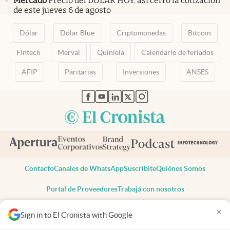
Mercado
Precio del DÓLAR HOY: así cerró la cotización
de este jueves 6 de agosto
Dólar
Dólar Blue
Criptomonedas
Bitcoin
Fintech
Merval
Quiniela
Calendario de feriados
AFIP
Paritarias
Inversiones
ANSES
abre en nueva pestaña
abre en nueva pestaña
abre en nueva pestaña
abre en nueva pestaña
abre en nueva pestaña
Contacto
Canales de WhatsApp
Suscribite
Quiénes Somos
Portal de Proveedores
Trabajá con nosotros
Copyright 2025 cronista.com
×
Sign in to El Cronista with Google
Todos los derechos reservados
Términos y condiciones