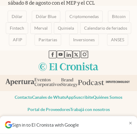
sábado 8 de agosto con el MEP y el CCL
Dólar
Dólar Blue
Criptomonedas
Bitcoin
Fintech
Merval
Quiniela
Calendario de feriados
AFIP
Paritarias
Inversiones
ANSES
abre en nueva pestaña
abre en nueva pestaña
abre en nueva pestaña
abre en nueva pestaña
abre en nueva pestaña
Contacto
Canales de WhatsApp
Suscribite
Quiénes Somos
Portal de Proveedores
Trabajá con nosotros
Copyright 2025 cronista.com
×
Sign in to El Cronista with Google
Todos los derechos reservados
Términos y condiciones