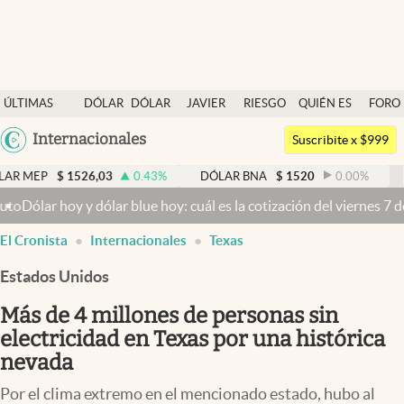
Últimas noticias
ÚLTIMAS
DÓLAR
DÓLAR
JAVIER
RIESGO
QUIÉN ES
FORO
Dólar
NOTICIAS
BLUE
MILEI
PAÍS
QUIÉN
Argentina
Internacionales
Members
Suscribite x $999
España
Economía y Política
$
1526,03
0.43
%
DÓLAR BNA
$
1520
0.00
%
DÓLAR
México
 hoy y dólar blue hoy: cuál es la cotización del viernes 7 de agost
Finanzas y Mercados
USA
El Cronista
Internacionales
Texas
Mercados Online
Colombia
Uruguay
Estados Unidos
Negocios
Más de 4 millones de personas sin
Columnistas
electricidad en Texas por una histórica
Otras secciones
nevada
Apertura
Por el clima extremo en el mencionado estado, hubo al