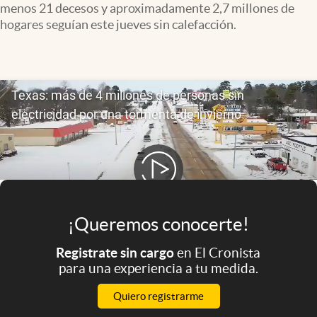
menos 21 decesos y aproximadamente 2,7 millones de
Infotechnology
hogares seguían este jueves sin calefacción.
Clase
Clima
Mundial 2026
Eventos Corporativos
El Cronista Studio
Mediakit
abre en nueva pestaña
Argentina
¡Queremos conocerte!
Registrate sin cargo
en El Cronista
para una experiencia a tu medida.
Quiero registrarme