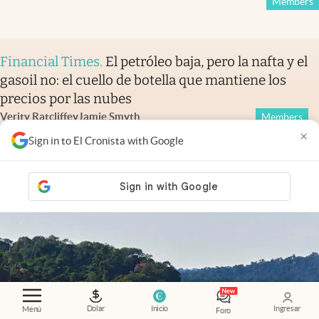
Members
Financial Times
.
El petróleo baja, pero la nafta y el
gasoil no: el cuello de botella que mantiene los
precios por las nubes
Verity Ratcliffe
y
Jamie Smyth
Members
×
Sign in to El Cronista with Google
Dolar
Inicio
Ingresar
Menú
Foro