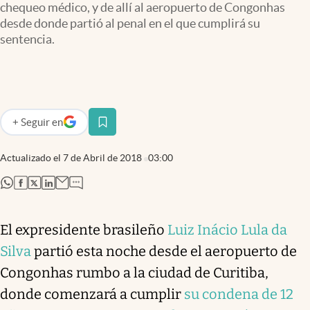
chequeo médico, y de allí al aeropuerto de Congonhas
Infotechnology
desde donde partió al penal en el que cumplirá su
Clase
sentencia.
Clima
Mundial 2026
Eventos Corporativos
+
Seguir
en
abre en nueva pestaña
El Cronista Studio
Actualizado el
7 de Abril de 2018
03:00
Mediakit
abre en nueva pestaña
abre en nueva pestaña
abre en nueva pestaña
abre en nueva pestaña
abre en nueva pestaña
Argentina
El expresidente brasileño
Luiz Inácio Lula da
Silva
partió esta noche desde el aeropuerto de
Congonhas rumbo a la ciudad de Curitiba,
donde comenzará a cumplir
su
condena de 12