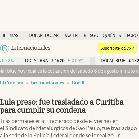
Últimas noticias
ÚLTIMAS
DÓLAR
DÓLAR
JAVIER
RIESGO
QUIÉN ES
FORO
Dólar
NOTICIAS
BLUE
MILEI
PAÍS
QUIÉN
Argentina
Internacionales
Members
Suscribite x $999
España
Economía y Política
DÓLAR BNA
$
1520
0.00
%
DÓLAR BLUE
$
1525
-0.3
México
hoy: cuál es la cotización del sábado 8 de agosto minuto a minuto
D
Finanzas y Mercados
USA
El Cronista
Internacionales
Brasil
Mercados Online
Colombia
Uruguay
Negocios
Lula preso: fue trasladado a Curitiba
Columnistas
para cumplir su condena
Otras secciones
Tras permanecer atrincherado desde el viernes en
el Sindicato de Metalúrgicos de Sao Paulo, fue trasladado
Apertura
a la sede de la Policía Federal donde se le realizó un