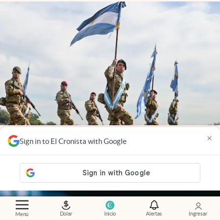
Economía al día
.
Fuerzas Armadas: la otra cara del
×
Sign in to El Cronista with Google
reequipamiento militar
Dolar
Inicio
Alertas
Ingresar
Menú