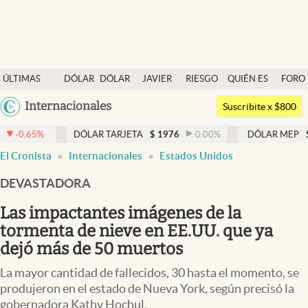
Últimas noticias
ÚLTIMAS
DÓLAR
DÓLAR
JAVIER
RIESGO
QUIÉN ES
FORO
Dólar
NOTICIAS
BLUE
MILEI
PAÍS
QUIÉN
Argentina
Internacionales
Members
Suscribite x $800
España
Economía y Política
DÓLAR TARJETA
$
1976
0.00
%
DÓLAR MEP
$
1521,52
México
El Cronista
Internacionales
Estados Unidos
Finanzas y Mercados
USA
DEVASTADORA
Mercados Online
Colombia
Uruguay
Las impactantes imágenes de la
Negocios
tormenta de nieve en EE.UU. que ya
Columnistas
dejó más de 50 muertos
Otras secciones
La mayor cantidad de fallecidos, 30 hasta el momento, se
produjeron en el estado de Nueva York, según precisó la
Apertura
gobernadora Kathy Hochul.