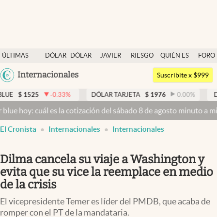
Últimas noticias
ÚLTIMAS
DÓLAR
DÓLAR
JAVIER
RIESGO
QUIÉN ES
FORO
Dólar
NOTICIAS
BLUE
MILEI
PAÍS
QUIÉN
Argentina
Internacionales
Members
Suscribite x $999
España
Economía y Política
-0.33
%
DÓLAR TARJETA
$
1976
0.00
%
DÓLAR MEP
$
1
México
 es la cotización del sábado 8 de agosto minuto a minuto
Dólar hoy 
Finanzas y Mercados
USA
El Cronista
Internacionales
Internacionales
Mercados Online
Colombia
Uruguay
Negocios
Dilma cancela su viaje a Washington y
Columnistas
evita que su vice la reemplace en medio
de la crisis
Otras secciones
El vicepresidente Temer es líder del PMDB, que acaba de
Apertura
romper con el PT de la mandataria.