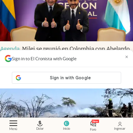
Agenda
.
Milei se reunió en Colombia con Abelardo
de la Espriella antes de su asunción presidencial
×
Sign in to El Cronista with Google
Dolar
Inicio
Ingresar
Menú
Foro