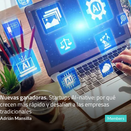
Nuevas ganadoras
.
Startups AI-native: por qué
crecen más rápido y desafían a las empresas
tradicionales
Adrián Mansilla
Members