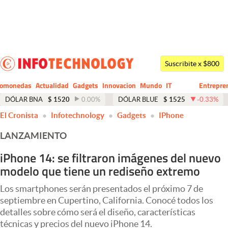
Últimas noticias
Dólar
Suscribite x $800
Members
tomonedas
Actualidad
Gadgets
Innovacion
Mundo
IT
Entrepre
CIO
Business
Economía y Política
DÓLAR BNA
$
1520
0.00
%
DÓLAR BLUE
$
1525
-0.33
%
El Cronista
Infotechnology
Gadgets
IPhone
Finanzas y Mercados
LANZAMIENTO
Mercados Online
iPhone 14: se filtraron imágenes del nuevo
Negocios
modelo que tiene un rediseño extremo
Columnistas
Los smartphones serán presentados el próximo 7 de
Otras secciones
septiembre en Cupertino, California. Conocé todos los
detalles sobre cómo será el diseño, características
Apertura
técnicas y precios del nuevo iPhone 14.