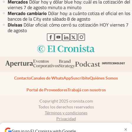
Mercados
Dólar hoy y dólar blue hoy: cuál es la cotización del
viernes 7 de agosto minuto a minuto
Mercado cambiario
Dólar hoy: a cuánto cotiza el oficial en los
bancos de la City este sábado 8 de agosto
Divisas
Dólar oficial: cómo cerró su cotización HOY viernes 7
de agosto
abre en nueva pestaña
abre en nueva pestaña
abre en nueva pestaña
abre en nueva pestaña
abre en nueva pestaña
Contacto
Canales de WhatsApp
Suscribite
Quiénes Somos
Portal de Proveedores
Trabajá con nosotros
Copyright 2025 cronista.com
Todos los derechos reservados
Términos y condiciones
Privacidad
Consentimiento
×
Tel:
+54 11 7078-3270
Sign in to El Cronista with Google