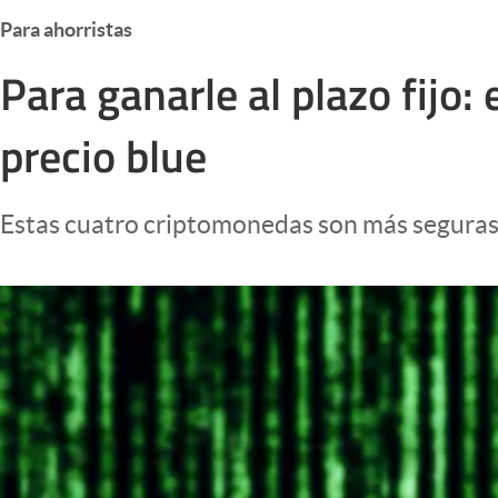
Infotechnology
Para ahorristas
Clase
Para ganarle al plazo fijo:
Clima
precio blue
Mundial 2026
Eventos Corporativos
Estas cuatro criptomonedas son más seguras q
El Cronista Studio
Mediakit
abre en nueva pestaña