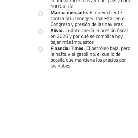
la nueva torre más alta del país y dará
100% al río
Marina mercante
.
El nuevo frente
contra Sturzenegger: malestar en el
Congreso y presión de las navieras
Alivio
.
Cuánto caería la presión fiscal
en 2026 y por qué se complica hoy
bajar más impuestos
Financial Times
.
El petróleo baja, pero
la nafta y el gasoil no: el cuello de
botella que mantiene los precios por
las nubes