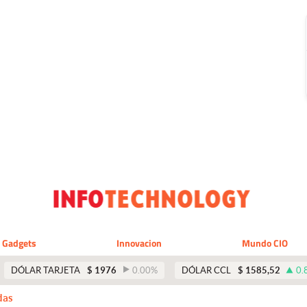
Gadgets
Innovacion
Mundo CIO
DÓLAR TARJETA
$
1976
0.00
%
DÓLAR CCL
$
1585,52
0.
das