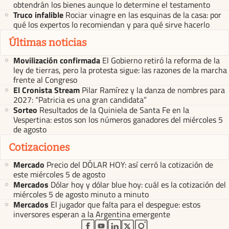
obtendrán los bienes aunque lo determine el testamento
Truco infalible
Rociar vinagre en las esquinas de la casa: por
qué los expertos lo recomiendan y para qué sirve hacerlo
Últimas noticias
Movilización confirmada
El Gobierno retiró la reforma de la
ley de tierras, pero la protesta sigue: las razones de la marcha
frente al Congreso
El Cronista Stream
Pilar Ramírez y la danza de nombres para
2027: “Patricia es una gran candidata”
Sorteo
Resultados de la Quiniela de Santa Fe en la
Vespertina: estos son los números ganadores del miércoles 5
de agosto
Cotizaciones
Mercado
Precio del DÓLAR HOY: así cerró la cotización de
este miércoles 5 de agosto
Mercados
Dólar hoy y dólar blue hoy: cuál es la cotización del
miércoles 5 de agosto minuto a minuto
Mercados
El jugador que falta para el despegue: estos
inversores esperan a la Argentina emergente
abre en nueva pestaña
abre en nueva pestaña
abre en nueva pestaña
abre en nueva pestaña
abre en nueva pestaña