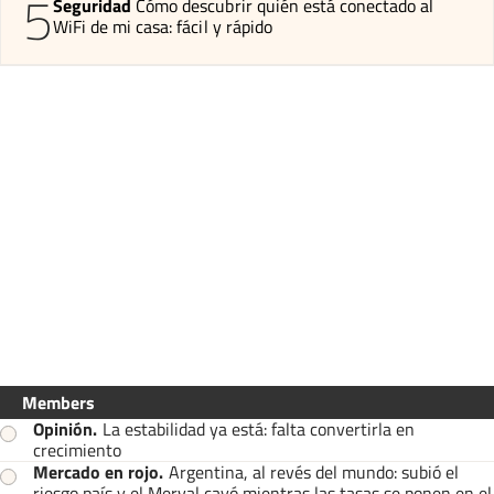
5
Seguridad
Cómo descubrir quién está conectado al
WiFi de mi casa: fácil y rápido
Members
Opinión
.
La estabilidad ya está: falta convertirla en
crecimiento
Mercado en rojo
.
Argentina, al revés del mundo: subió el
riesgo país y el Merval cayó mientras las tasas se ponen en el