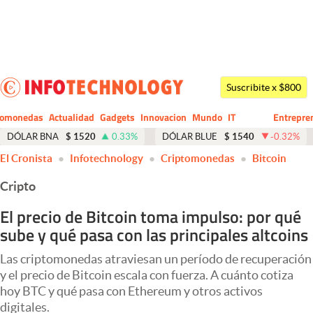
Últimas noticias
Dólar
Suscribite x $800
Members
tomonedas
Actualidad
Gadgets
Innovacion
Mundo
IT
Entrepre
CIO
Business
Economía y Política
DÓLAR BNA
$
1520
0.33
%
DÓLAR BLUE
$
1540
-0.32
%
El Cronista
Infotechnology
Criptomonedas
Bitcoin
Finanzas y Mercados
Cripto
Mercados Online
El precio de Bitcoin toma impulso: por qué
Negocios
sube y qué pasa con las principales altcoins
Columnistas
Las criptomonedas atraviesan un período de recuperación
Otras secciones
y el precio de Bitcoin escala con fuerza. A cuánto cotiza
hoy BTC y qué pasa con Ethereum y otros activos
Apertura
digitales.