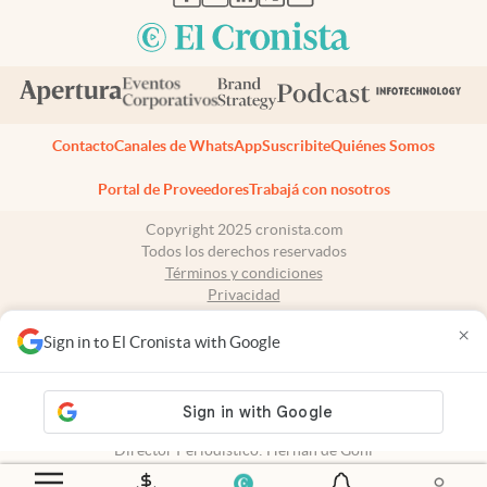
Contacto
Canales de WhatsApp
Suscribite
Quiénes Somos
Portal de Proveedores
Trabajá con nosotros
Copyright 2025 cronista.com
Todos los derechos reservados
Términos y condiciones
Privacidad
Consentimiento
×
Tel:
+54 11 7078-3270
Sign in to El Cronista with Google
cronista.com
es propiedad de El Cronista Comercial S.A Registro de
propiedad intelectual: 56576959
N° de edición: 10.948 - 5 de agosto de 2026
Director Periodístico: Hernán de Goñi