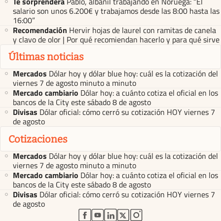
Te sorprenderá
Pablo, albañil trabajando en Noruega: “El
salario son unos 6.200€ y trabajamos desde las 8:00 hasta las
16:00”
Recomendación
Hervir hojas de laurel con ramitas de canela
y clavo de olor | Por qué recomiendan hacerlo y para qué sirve
Últimas noticias
Mercados
Dólar hoy y dólar blue hoy: cuál es la cotización del
viernes 7 de agosto minuto a minuto
Mercado cambiario
Dólar hoy: a cuánto cotiza el oficial en los
bancos de la City este sábado 8 de agosto
Divisas
Dólar oficial: cómo cerró su cotización HOY viernes 7
de agosto
Cotizaciones
Mercados
Dólar hoy y dólar blue hoy: cuál es la cotización del
viernes 7 de agosto minuto a minuto
Mercado cambiario
Dólar hoy: a cuánto cotiza el oficial en los
bancos de la City este sábado 8 de agosto
Divisas
Dólar oficial: cómo cerró su cotización HOY viernes 7
de agosto
abre en nueva pestaña
abre en nueva pestaña
abre en nueva pestaña
abre en nueva pestaña
abre en nueva pestaña