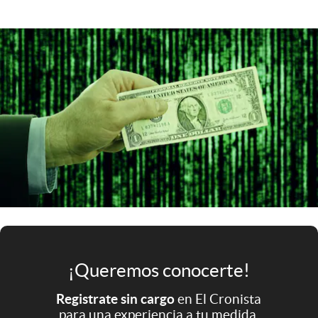
Infotechnology
Clase
Clima
Mundial 2026
Eventos Corporativos
El Cronista Studio
Mediakit
abre en nueva pestaña
Argentina
¡Queremos conocerte!
Registrate sin cargo
en El Cronista
para una experiencia a tu medida.