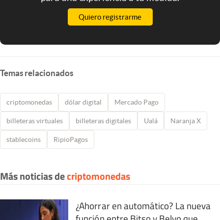
Quiero registrarme
Temas relacionados
criptomonedas
dólar digital
Mercado Pago
billeteras virtuales
billeteras digitales
Ualá
Naranja X
stablecoins
RipioPagos
Más noticias de
criptomonedas
¿Ahorrar en automático? La nueva
función entre Bitso y Belvo que