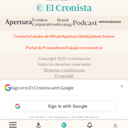
Contacto
Canales de WhatsApp
Suscribite
Quiénes Somos
Portal de Proveedores
Trabajá con nosotros
Copyright 2025 cronista.com
Todos los derechos reservados
Términos y condiciones
Privacidad
Consentimiento
×
Tel:
+54 11 7078-3270
Sign in to El Cronista with Google
cronista.com
es propiedad de El Cronista Comercial S.A Registro de
propiedad intelectual: 56576959
N° de edición: 10.950 - 7 de agosto de 2026
Director Periodístico: Hernán de Goñi