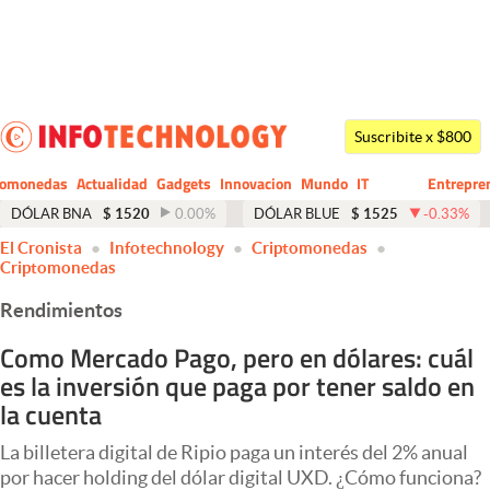
Últimas noticias
Dólar
Suscribite x $800
Members
tomonedas
Actualidad
Gadgets
Innovacion
Mundo
IT
Entrepre
CIO
Business
Economía y Política
DÓLAR BNA
$
1520
0.00
%
DÓLAR BLUE
$
1525
-0.33
%
El Cronista
Infotechnology
Criptomonedas
Finanzas y Mercados
Criptomonedas
Mercados Online
Rendimientos
Negocios
Como Mercado Pago, pero en dólares: cuál
es la inversión que paga por tener saldo en
Columnistas
la cuenta
Otras secciones
La billetera digital de Ripio paga un interés del 2% anual
Apertura
por hacer holding del dólar digital UXD. ¿Cómo funciona?