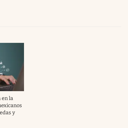
Uruguay
 en la
mexicanos
nedas y