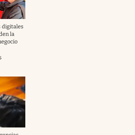
 digitales
den la
negocio
5
erencias