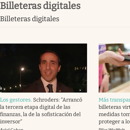
billeteras digitales
Infotechnology
Clase
billeteras digitales
Clima
Mundial 2026
Eventos Corporativos
El Cronista Studio
Mediakit
abre en nueva pestaña
Los gestores
.
Schroders: “Arrancó
Más transpa
la tercera etapa digital de las
billeteras vi
finanzas, la de la sofisticación del
medidas tom
inversor”
proteger a l
Ariel Cohen
Pilar Wolffelt