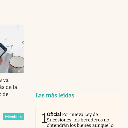
s vs.
ás de la
o de
Las más leídas
1
Oficial
Por nueva Ley de
Members
Sucesiones, los herederos no
obtendrán los bienes aunque lo