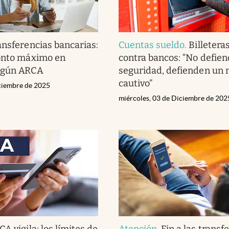
ansferencias bancarias:
Cuentas sueldo
.
Billeteras
monto máximo en
contra bancos: “No defien
egún ARCA
seguridad, defienden un 
cautivo”
iciembre de 2025
miércoles, 03 de Diciembre de 202
A vigila: los límites de
Atención
.
Fin a las transf