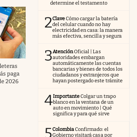
determine el testamento
2
Clave
Cómo cargar la batería
del celular cuando no hay
electricidad en casa: la manera
más efectiva, sencilla y segura
3
Atención
Oficial | Las
autoridades embargan
automáticamente las cuentas
leteras
bancarias y bienes de todos los
más paga
ciudadanos y extranjeros que
hayan postergado este trámite
 de 2026
4
Importante
Colgar un trapo
blanco en la ventana de un
auto en movimiento | Qué
significa y para qué sirve
5
Colombia
Confirmado: el
Gobierno visitará casa por