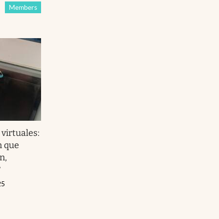
Members
 virtuales:
n que
n,
?
25