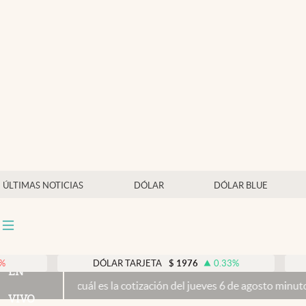
Últimas noticias
Dólar
Members
Economía y Política
Finanzas y Mercados
Mercados Online
ÚLTIMAS NOTICIAS
DÓLAR
DÓLAR BLUE
Negocios
Columnistas
Otras secciones
DÓLAR TARJETA
$
1976
0.33
%
DÓLAR 
EN
cuál es la cotización del jueves 6 de agosto minuto a minuto
El Sen
Apertura
VIVO