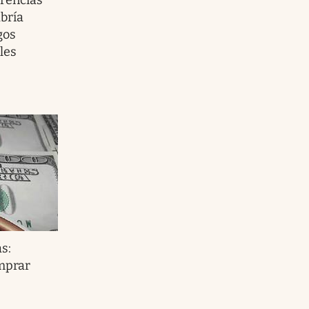
abría
gos
les
s:
mprar