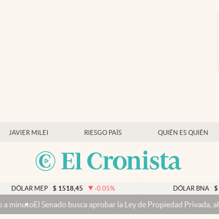
JAVIER MILEI
RIESGO PAÍS
QUIÉN ES QUIÉN
MEP
$
1518,45
-0.05
%
DÓLAR BNA
$
1520
0.
ado busca aprobar la Ley de Propiedad Privada, ahora sin la venta d