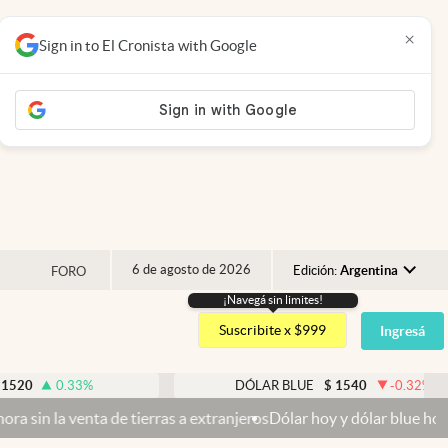
×
Sign in to El Cronista with Google
6 de agosto de 2026
Edición:
Argentina
FORO
¡Navegá sin limites!
Argentina
Suscribite x $999
Ingresá
España
México
33
%
DÓLAR BLUE
$
1540
-0.32
%
USA
e tierras a extranjeros
Dólar hoy y dólar blue hoy: cuál es la coti
Colombia