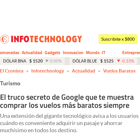
Últimas noticias
Dólar
Suscribite x $800
Members
tomonedas
Actualidad
Gadgets
Innovacion
Mundo
IT
Entrepre
CIO
Business
Economía y Política
DÓLAR BNA
$
1520
0.00
%
DÓLAR BLUE
$
1525
-0.33
%
El Cronista
Infotechnology
Actualidad
Vuelos Baratos
Finanzas y Mercados
Turismo
Mercados Online
El truco secreto de Google que te muestra
Negocios
comprar los vuelos más baratos siempre
Columnistas
Una extensión del gigante tecnológico avisa a los usuarios
Otras secciones
cuándo es conveniente adquirir un pasaje y ahorrar
muchísimo en todos los destino.
Apertura