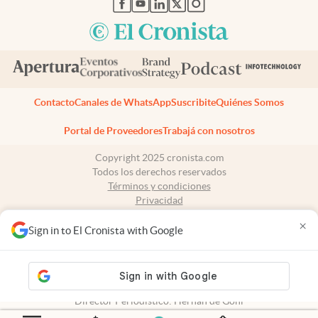
Contacto
Canales de WhatsApp
Suscribite
Quiénes Somos
Portal de Proveedores
Trabajá con nosotros
Copyright 2025 cronista.com
Todos los derechos reservados
Términos y condiciones
Privacidad
Consentimiento
×
Tel:
+54 11 7078-3270
Sign in to El Cronista with Google
cronista.com
es propiedad de El Cronista Comercial S.A Registro de
propiedad intelectual: 56576959
N° de edición: 10.953 - 10 de agosto de 2026
Director Periodístico: Hernán de Goñi