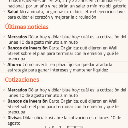
todos los jóvenes de 19, 20, 21 y 22 años en Colombia: será
nacional, por un año y recibirán un salario mínimo obligatorio
Salud
Ni caminata, ni gimnasio, ni bicicleta: el ejercicio clave
para cuidar el corazón y mejorar la circulación
Últimas noticias
Mercados
Dólar hoy y dólar blue hoy: cuál es la cotización del
lunes 10 de agosto minuto a minuto
Bancos de inversión
Carta Orgánica: qué dijeron en Wall
Street sobre el plan para terminar con la emisión y qué le
preocupa
Ahorro
Cómo invertir en plazo fijo sin quedar atado: la
estrategia para ganar intereses y mantener liquidez
Cotizaciones
Mercados
Dólar hoy y dólar blue hoy: cuál es la cotización del
lunes 10 de agosto minuto a minuto
Bancos de inversión
Carta Orgánica: qué dijeron en Wall
Street sobre el plan para terminar con la emisión y qué le
preocupa
Divisas
Dólar oficial: así abre la cotización este lunes 10 de
agosto
abre en nueva pestaña
abre en nueva pestaña
abre en nueva pestaña
abre en nueva pestaña
abre en nueva pestaña