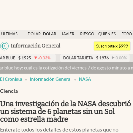
Últimas noticias
ÚLTIMAS
DÓLAR
DÓLAR
JAVIER
RIESGO
QUIÉN ES
FORO
Dólar
NOTICIAS
BLUE
MILEI
PAÍS
QUIÉN
Argentina
Información General
Members
Suscribite x $999
España
Economía y Política
525
-0.33
%
DÓLAR TARJETA
$
1976
0.00
%
DÓLAR M
México
cuál es la cotización del viernes 7 de agosto minuto a minuto
Dólar
Finanzas y Mercados
USA
El Cronista
Información General
NASA
Mercados Online
Colombia
Uruguay
Ciencia
Negocios
Una investigación de la NASA descubrió
Columnistas
un sistema de 6 planetas sin un Sol
Otras secciones
como estrella madre
Apertura
Enterate todos los detalles de estos planetas que no