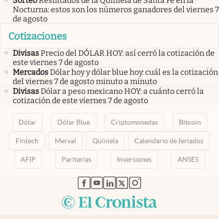
Sorteo
Resultados de la Quiniela de Santa Fe en la
Nocturna: estos son los números ganadores del viernes 7
de agosto
Cotizaciones
Divisas
Precio del DÓLAR HOY: así cerró la cotización de
este viernes 7 de agosto
Mercados
Dólar hoy y dólar blue hoy: cuál es la cotización
del viernes 7 de agosto minuto a minuto
Divisas
Dólar a peso mexicano HOY: a cuánto cerró la
cotización de este viernes 7 de agosto
Dólar
Dólar Blue
Criptomonedas
Bitcoin
Fintech
Merval
Quiniela
Calendario de feriados
AFIP
Paritarias
Inversiones
ANSES
abre en nueva pestaña
abre en nueva pestaña
abre en nueva pestaña
abre en nueva pestaña
abre en nueva pestaña