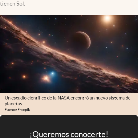
tienen Sol.
Infotechnology
Clase
Clima
Mundial 2026
Eventos Corporativos
El Cronista Studio
Mediakit
abre en nueva pestaña
Argentina
Un estudio científico de la NASA encontró un nuevo sistema de
planetas.
Fuente: Freepik
¡Queremos conocerte!