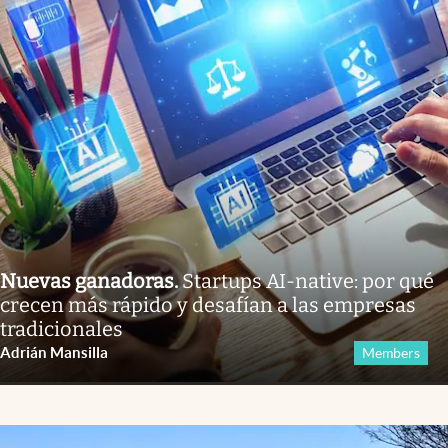
Nuevas ganadoras
.
Startups AI-native: por qué
crecen más rápido y desafían a las empresas
tradicionales
Adrián Mansilla
Members