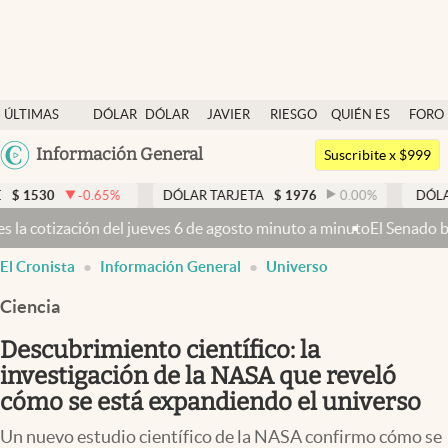
Últimas noticias
ÚLTIMAS
DÓLAR
DÓLAR
JAVIER
RIESGO
QUIÉN ES
FORO
Dólar
NOTICIAS
BLUE
MILEI
PAÍS
QUIÉN
Argentina
Información General
Members
Suscribite x $999
España
Economía y Política
-0.65
%
DÓLAR TARJETA
$
1976
0.00
%
DÓLAR MEP
$
México
jueves 6 de agosto minuto a minuto
El Senado busca aprobar la Ley d
Finanzas y Mercados
USA
El Cronista
Información General
Universo
Mercados Online
Colombia
Uruguay
Ciencia
Negocios
Descubrimiento científico: la
Columnistas
investigación de la NASA que reveló
Otras secciones
cómo se está expandiendo el universo
Apertura
Un nuevo estudio científico de la NASA confirmo cómo se