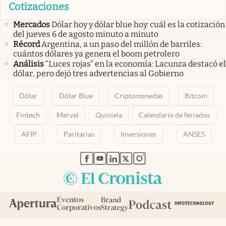
Cotizaciones
Mercados
Dólar hoy y dólar blue hoy: cuál es la cotización
del jueves 6 de agosto minuto a minuto
Récord
Argentina, a un paso del millón de barriles:
cuántos dólares ya genera el boom petrolero
Análisis
“Luces rojas” en la economía: Lacunza destacó el
dólar, pero dejó tres advertencias al Gobierno
Dólar
Dólar Blue
Criptomonedas
Bitcoin
Fintech
Merval
Quiniela
Calendario de feriados
AFIP
Paritarias
Inversiones
ANSES
abre en nueva pestaña
abre en nueva pestaña
abre en nueva pestaña
abre en nueva pestaña
abre en nueva pestaña