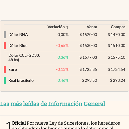
Variación
Venta
Compra
0,00
%
$
1520,00
$
1470,00
Dólar BNA
-0,65
%
$
1530,00
$
1510,00
Dólar Blue
Dólar CCL (GD30,
0,36
%
$
1577,03
$
1575,10
48 hs)
-0,13
%
$
1725,85
$
1724,54
Euro
0,46
%
$
293,50
$
293,24
Real brasileño
Las más leídas de Información General
1
Oficial
Por nueva Ley de Sucesiones, los herederos
no obtendrán los bienes aunque lo determine el