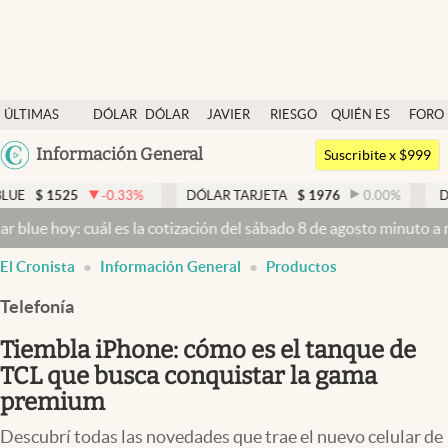
Últimas noticias
ÚLTIMAS
DÓLAR
DÓLAR
JAVIER
RIESGO
QUIÉN ES
FORO
Dólar
NOTICIAS
BLUE
MILEI
PAÍS
QUIÉN
Argentina
Información General
Members
Suscribite x $999
España
Economía y Política
5
-0.33
%
DÓLAR TARJETA
$
1976
0.00
%
DÓLAR MEP
México
: cuál es la cotización del sábado 8 de agosto minuto a minuto
Dóla
Finanzas y Mercados
USA
El Cronista
Información General
Productos
Mercados Online
Colombia
Uruguay
Telefonía
Negocios
Tiembla iPhone: cómo es el tanque de
Columnistas
TCL que busca conquistar la gama
Otras secciones
premium
Apertura
Descubrí todas las novedades que trae el nuevo celular de