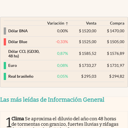
Variación
Venta
Compra
0,00
%
$
1520,00
$
1470,00
Dólar BNA
-0,33
%
$
1525,00
$
1505,00
Dólar Blue
Dólar CCL (GD30,
0,87
%
$
1585,52
$
1576,89
48 hs)
0,08
%
$
1733,27
$
1731,97
Euro
0,05
%
$
295,03
$
294,82
Real brasileño
Las más leídas de Información General
1
Clima
Se aproxima el diluvio del año con 48 horas
de tormentas con granizo, fuertes lluvias y ráfagas