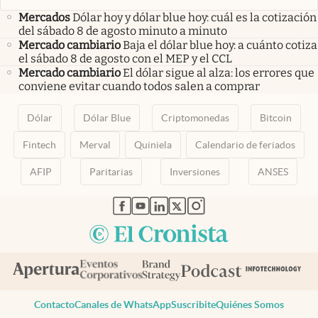
Mercados
Dólar hoy y dólar blue hoy: cuál es la cotización
del sábado 8 de agosto minuto a minuto
Mercado cambiario
Baja el dólar blue hoy: a cuánto cotiza
el sábado 8 de agosto con el MEP y el CCL
Mercado cambiario
El dólar sigue al alza: los errores que
conviene evitar cuando todos salen a comprar
Dólar
Dólar Blue
Criptomonedas
Bitcoin
Fintech
Merval
Quiniela
Calendario de feriados
AFIP
Paritarias
Inversiones
ANSES
abre en nueva pestaña
abre en nueva pestaña
abre en nueva pestaña
abre en nueva pestaña
abre en nueva pestaña
Contacto
Canales de WhatsApp
Suscribite
Quiénes Somos