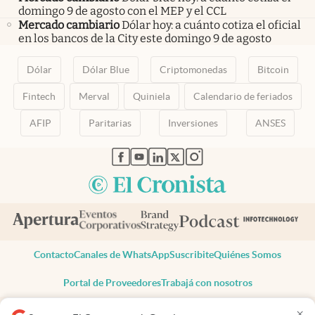
domingo 9 de agosto con el MEP y el CCL
Mercado cambiario
Dólar hoy: a cuánto cotiza el oficial
en los bancos de la City este domingo 9 de agosto
Dólar
Dólar Blue
Criptomonedas
Bitcoin
Fintech
Merval
Quiniela
Calendario de feriados
AFIP
Paritarias
Inversiones
ANSES
abre en nueva pestaña
abre en nueva pestaña
abre en nueva pestaña
abre en nueva pestaña
abre en nueva pestaña
Contacto
Canales de WhatsApp
Suscribite
Quiénes Somos
Portal de Proveedores
Trabajá con nosotros
Copyright 2025 cronista.com
×