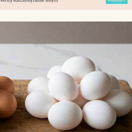
Verity Ratcliffe
y
Jamie Smyth
Members