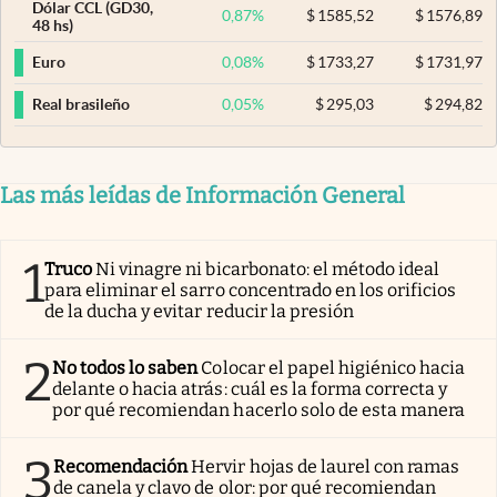
Dólar CCL (GD30,
0,87
%
$
1585,52
$
1576,89
48 hs)
0,08
%
$
1733,27
$
1731,97
Euro
0,05
%
$
295,03
$
294,82
Real brasileño
Las más leídas de Información General
1
Truco
Ni vinagre ni bicarbonato: el método ideal
para eliminar el sarro concentrado en los orificios
de la ducha y evitar reducir la presión
2
No todos lo saben
Colocar el papel higiénico hacia
delante o hacia atrás: cuál es la forma correcta y
por qué recomiendan hacerlo solo de esta manera
3
Recomendación
Hervir hojas de laurel con ramas
de canela y clavo de olor: por qué recomiendan