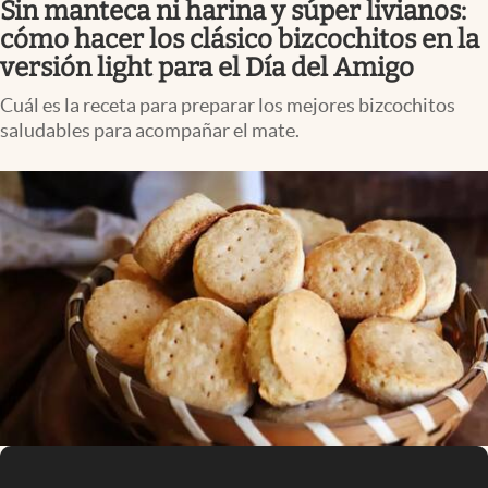
Sin manteca ni harina y súper livianos:
Infotechnology
cómo hacer los clásico bizcochitos en la
Clase
versión light para el Día del Amigo
Clima
Cuál es la receta para preparar los mejores bizcochitos
saludables para acompañar el mate.
Mundial 2026
Eventos Corporativos
El Cronista Studio
Mediakit
abre en nueva pestaña
Argentina