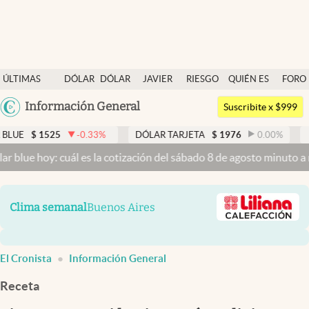
Últimas noticias
ÚLTIMAS
DÓLAR
DÓLAR
JAVIER
RIESGO
QUIÉN ES
FORO
Dólar
NOTICIAS
BLUE
MILEI
PAÍS
QUIÉN
Argentina
Información General
Members
Suscribite x $999
España
Economía y Política
25
-0.33
%
DÓLAR TARJETA
$
1976
0.00
%
DÓLAR ME
México
: cuál es la cotización del sábado 8 de agosto minuto a minuto
Dóla
Finanzas y Mercados
USA
Mercados Online
Colombia
Clima semanal
Buenos Aires
Uruguay
Negocios
Columnistas
El Cronista
Información General
Otras secciones
Receta
Apertura