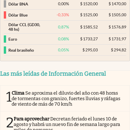
0,00
%
$
1520,00
$
1470,00
Dólar BNA
-0,33
%
$
1525,00
$
1505,00
Dólar Blue
Dólar CCL (GD30,
0,87
%
$
1585,52
$
1576,89
48 hs)
0,08
%
$
1733,27
$
1731,97
Euro
0,05
%
$
295,03
$
294,82
Real brasileño
Las más leídas de Información General
1
Clima
Se aproxima el diluvio del año con 48 horas
de tormentas con granizo, fuertes lluvias y ráfagas
de viento de más de 70 km/h
2
Para aprovechar
Decretan feriado el lunes 10 de
agosto y habrá un nuevo fin de semana largo para
miles de personas