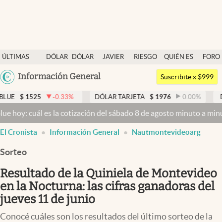
Últimas noticias
ÚLTIMAS
DÓLAR
DÓLAR
JAVIER
RIESGO
QUIÉN ES
FORO
Dólar
NOTICIAS
BLUE
MILEI
PAÍS
QUIÉN
Argentina
Información General
Members
Suscribite x $999
España
Economía y Política
-0.33
%
DÓLAR TARJETA
$
1976
0.00
%
DÓLAR MEP
$
1
México
 la cotización del sábado 8 de agosto minuto a minuto
Dólar hoy y d
Finanzas y Mercados
USA
El Cronista
Información General
Nautmontevideoarg
Mercados Online
Colombia
Uruguay
Sorteo
Negocios
Resultado de la Quiniela de Montevideo
Columnistas
en la Nocturna: las cifras ganadoras del
Otras secciones
jueves 11 de junio
Apertura
Conocé cuáles son los resultados del último sorteo de la