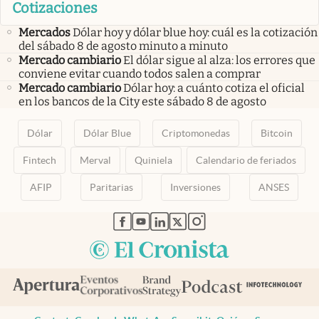
Cotizaciones
Mercados
Dólar hoy y dólar blue hoy: cuál es la cotización
del sábado 8 de agosto minuto a minuto
Mercado cambiario
El dólar sigue al alza: los errores que
conviene evitar cuando todos salen a comprar
Mercado cambiario
Dólar hoy: a cuánto cotiza el oficial
en los bancos de la City este sábado 8 de agosto
Dólar
Dólar Blue
Criptomonedas
Bitcoin
Fintech
Merval
Quiniela
Calendario de feriados
AFIP
Paritarias
Inversiones
ANSES
abre en nueva pestaña
abre en nueva pestaña
abre en nueva pestaña
abre en nueva pestaña
abre en nueva pestaña