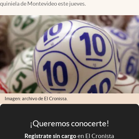
quiniela de Montevideo este jueves.
Infotechnology
Clase
Clima
Mundial 2026
Eventos Corporativos
El Cronista Studio
Mediakit
abre en nueva pestaña
Argentina
Imagen: archivo de El Cronista.
¡Queremos conocerte!
Registrate sin cargo
en El Cronista