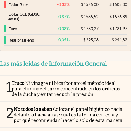
-0,33
%
$
1525,00
$
1505,00
Dólar Blue
Dólar CCL (GD30,
0,87
%
$
1585,52
$
1576,89
48 hs)
0,08
%
$
1733,27
$
1731,97
Euro
0,05
%
$
295,03
$
294,82
Real brasileño
Las más leídas de Información General
1
Truco
Ni vinagre ni bicarbonato: el método ideal
para eliminar el sarro concentrado en los orificios
de la ducha y evitar reducir la presión
2
No todos lo saben
Colocar el papel higiénico hacia
delante o hacia atrás: cuál es la forma correcta y
por qué recomiendan hacerlo solo de esta manera