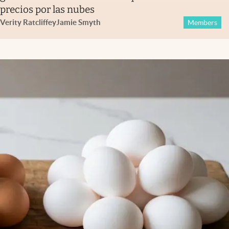
precios por las nubes
Verity Ratcliffe
y
Jamie Smyth
Members