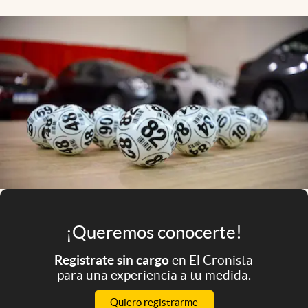
Infotechnology
Clase
Clima
Mundial 2026
Eventos Corporativos
El Cronista Studio
Mediakit
abre en nueva pestaña
Argentina
¡Queremos conocerte!
Registrate sin cargo
en El Cronista
para una experiencia a tu medida.
Quiero registrarme