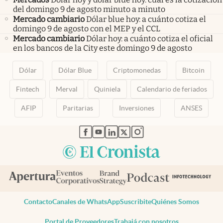
del domingo 9 de agosto minuto a minuto
Mercado cambiario
Dólar blue hoy: a cuánto cotiza el
domingo 9 de agosto con el MEP y el CCL
Mercado cambiario
Dólar hoy: a cuánto cotiza el oficial
en los bancos de la City este domingo 9 de agosto
Dólar
Dólar Blue
Criptomonedas
Bitcoin
Fintech
Merval
Quiniela
Calendario de feriados
AFIP
Paritarias
Inversiones
ANSES
abre en nueva pestaña
abre en nueva pestaña
abre en nueva pestaña
abre en nueva pestaña
abre en nueva pestaña
Contacto
Canales de WhatsApp
Suscribite
Quiénes Somos
Portal de Proveedores
Trabajá con nosotros