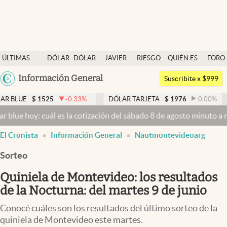
Últimas noticias
ÚLTIMAS
DÓLAR
DÓLAR
JAVIER
RIESGO
QUIÉN ES
FORO
Dólar
NOTICIAS
BLUE
MILEI
PAÍS
QUIÉN
Argentina
Información General
Members
Suscribite x $999
España
Economía y Política
525
-0.33
%
DÓLAR TARJETA
$
1976
0.00
%
DÓLAR M
México
cuál es la cotización del sábado 8 de agosto minuto a minuto
Dólar 
Finanzas y Mercados
USA
El Cronista
Información General
Nautmontevideoarg
Mercados Online
Colombia
Uruguay
Sorteo
Negocios
Quiniela de Montevideo: los resultados
Columnistas
de la Nocturna: del martes 9 de junio
Otras secciones
Conocé cuáles son los resultados del último sorteo de la
Apertura
quiniela de Montevideo este martes.