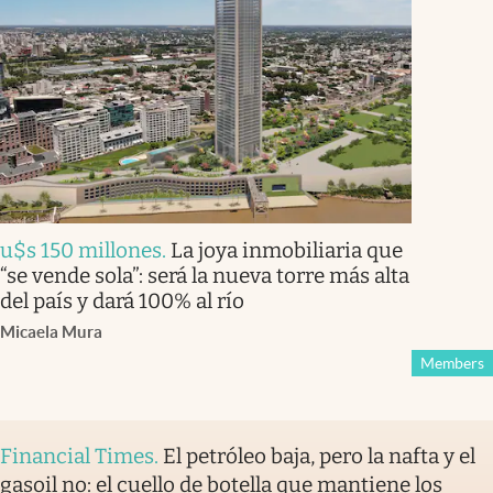
u$s 150 millones
.
La joya inmobiliaria que
“se vende sola”: será la nueva torre más alta
del país y dará 100% al río
Micaela Mura
Members
Financial Times
.
El petróleo baja, pero la nafta y el
gasoil no: el cuello de botella que mantiene los