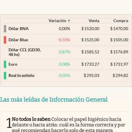
Variación
Venta
Compra
0,00
%
$
1520,00
$
1470,00
Dólar BNA
-0,33
%
$
1525,00
$
1505,00
Dólar Blue
Dólar CCL (GD30,
0,87
%
$
1585,52
$
1576,89
48 hs)
0,08
%
$
1733,27
$
1731,97
Euro
0,05
%
$
295,03
$
294,82
Real brasileño
Las más leídas de Información General
1
No todos lo saben
Colocar el papel higiénico hacia
delante o hacia atrás: cuál es la forma correcta y por
qué recomiendan hacerlo solo de esta manera