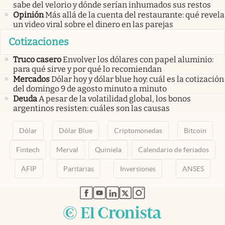
sabe del velorio y dónde serían inhumados sus restos
Opinión
Más allá de la cuenta del restaurante: qué revela
un video viral sobre el dinero en las parejas
Cotizaciones
Truco casero
Envolver los dólares con papel aluminio:
para qué sirve y por qué lo recomiendan
Mercados
Dólar hoy y dólar blue hoy: cuál es la cotización
del domingo 9 de agosto minuto a minuto
Deuda
A pesar de la volatilidad global, los bonos
argentinos resisten: cuáles son las causas
Dólar
Dólar Blue
Criptomonedas
Bitcoin
Fintech
Merval
Quiniela
Calendario de feriados
AFIP
Paritarias
Inversiones
ANSES
abre en nueva pestaña
abre en nueva pestaña
abre en nueva pestaña
abre en nueva pestaña
abre en nueva pestaña