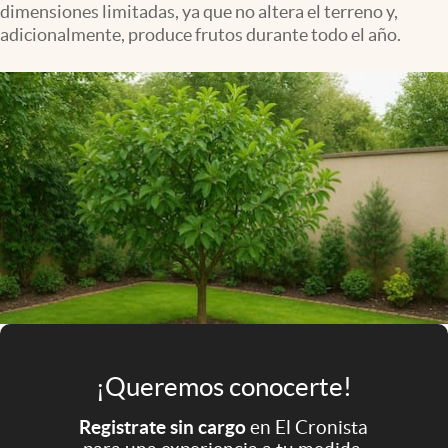
dimensiones limitadas, ya que no altera el terreno y,
Infotechnology
adicionalmente, produce frutos durante todo el año.
Clase
Clima
Mundial 2026
Eventos Corporativos
El Cronista Studio
Mediakit
abre en nueva pestaña
Argentina
¡Queremos conocerte!
Registrate sin cargo
en El Cronista