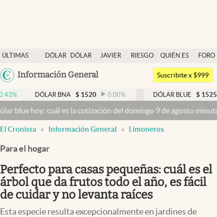
Últimas noticias
ÚLTIMAS
DÓLAR
DÓLAR
JAVIER
RIESGO
QUIÉN ES
FORO
Dólar
NOTICIAS
BLUE
MILEI
PAÍS
QUIÉN
Argentina
Información General
Members
Suscribite x $999
España
Economía y Política
DÓLAR BNA
$
1520
0.00
%
DÓLAR BLUE
$
1525
-0.33
%
México
y: cuál es la cotización del domingo 9 de agosto minuto a minuto
Dó
Finanzas y Mercados
USA
El Cronista
Información General
Limoneros
Mercados Online
Colombia
Uruguay
Para el hogar
Negocios
Perfecto para casas pequeñas: cuál es el
Columnistas
árbol que da frutos todo el año, es fácil
Otras secciones
de cuidar y no levanta raíces
Apertura
Esta especie resulta excepcionalmente en jardines de