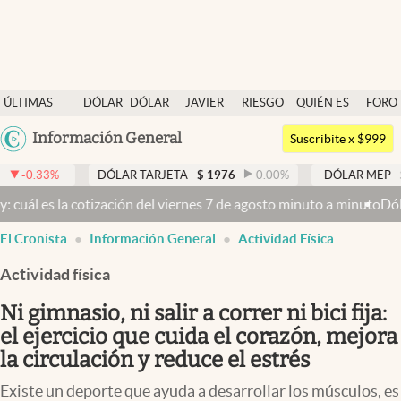
Últimas noticias
ÚLTIMAS
DÓLAR
DÓLAR
JAVIER
RIESGO
QUIÉN ES
FORO
Dólar
NOTICIAS
BLUE
MILEI
PAÍS
QUIÉN
Argentina
Información General
Members
Suscribite x $999
España
Economía y Política
DÓLAR TARJETA
$
1976
0.00
%
DÓLAR MEP
$
1524,81
0
México
cotización del viernes 7 de agosto minuto a minuto
Dólar hoy y dólar
Finanzas y Mercados
USA
El Cronista
Información General
Actividad Física
Mercados Online
Colombia
Uruguay
Actividad física
Negocios
Ni gimnasio, ni salir a correr ni bici fija:
Columnistas
el ejercicio que cuida el corazón, mejora
Otras secciones
la circulación y reduce el estrés
Apertura
Existe un deporte que ayuda a desarrollar los músculos, es