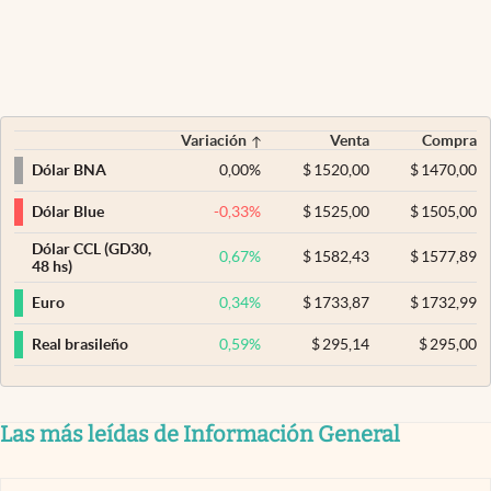
Variación
Venta
Compra
0,00
%
$
1520,00
$
1470,00
Dólar BNA
-0,33
%
$
1525,00
$
1505,00
Dólar Blue
Dólar CCL (GD30,
0,67
%
$
1582,43
$
1577,89
48 hs)
0,34
%
$
1733,87
$
1732,99
Euro
0,59
%
$
295,14
$
295,00
Real brasileño
Las más leídas de Información General