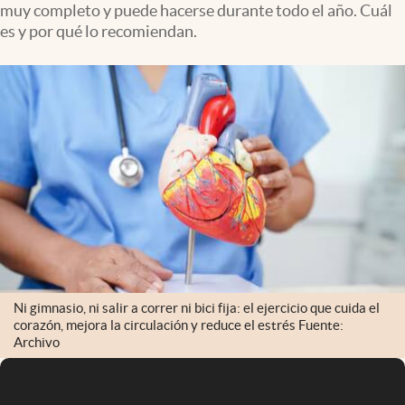
muy completo y puede hacerse durante todo el año. Cuál
Infotechnology
es y por qué lo recomiendan.
Clase
Clima
Mundial 2026
Eventos Corporativos
El Cronista Studio
Mediakit
abre en nueva pestaña
Argentina
Ni gimnasio, ni salir a correr ni bici fija: el ejercicio que cuida el
corazón, mejora la circulación y reduce el estrés Fuente:
Archivo