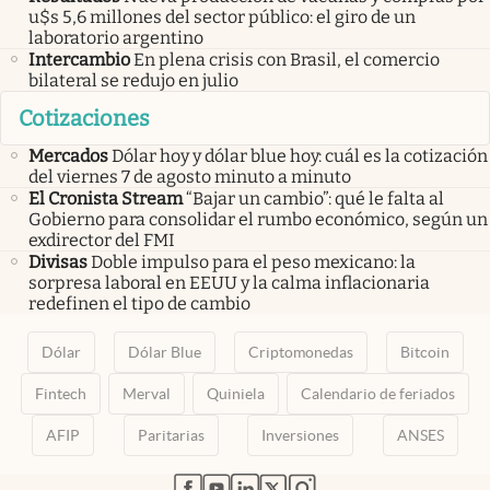
u$s 5,6 millones del sector público: el giro de un
laboratorio argentino
Intercambio
En plena crisis con Brasil, el comercio
bilateral se redujo en julio
Cotizaciones
Mercados
Dólar hoy y dólar blue hoy: cuál es la cotización
del viernes 7 de agosto minuto a minuto
El Cronista Stream
“Bajar un cambio”: qué le falta al
Gobierno para consolidar el rumbo económico, según un
exdirector del FMI
Divisas
Doble impulso para el peso mexicano: la
sorpresa laboral en EEUU y la calma inflacionaria
redefinen el tipo de cambio
Dólar
Dólar Blue
Criptomonedas
Bitcoin
Fintech
Merval
Quiniela
Calendario de feriados
AFIP
Paritarias
Inversiones
ANSES
abre en nueva pestaña
abre en nueva pestaña
abre en nueva pestaña
abre en nueva pestaña
abre en nueva pestaña