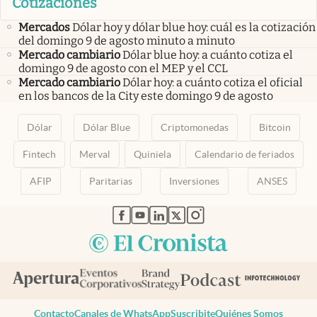
Cotizaciones
Mercados
Dólar hoy y dólar blue hoy: cuál es la cotización
del domingo 9 de agosto minuto a minuto
Mercado cambiario
Dólar blue hoy: a cuánto cotiza el
domingo 9 de agosto con el MEP y el CCL
Mercado cambiario
Dólar hoy: a cuánto cotiza el oficial
en los bancos de la City este domingo 9 de agosto
Dólar
Dólar Blue
Criptomonedas
Bitcoin
Fintech
Merval
Quiniela
Calendario de feriados
AFIP
Paritarias
Inversiones
ANSES
abre en nueva pestaña
abre en nueva pestaña
abre en nueva pestaña
abre en nueva pestaña
abre en nueva pestaña
Contacto
Canales de WhatsApp
Suscribite
Quiénes Somos