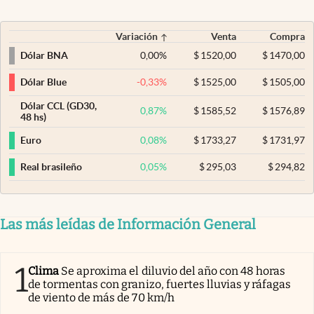
Variación
Venta
Compra
0,00
%
$
1520,00
$
1470,00
Dólar BNA
-0,33
%
$
1525,00
$
1505,00
Dólar Blue
Dólar CCL (GD30,
0,87
%
$
1585,52
$
1576,89
48 hs)
0,08
%
$
1733,27
$
1731,97
Euro
0,05
%
$
295,03
$
294,82
Real brasileño
Las más leídas de Información General
1
Clima
Se aproxima el diluvio del año con 48 horas
de tormentas con granizo, fuertes lluvias y ráfagas
de viento de más de 70 km/h