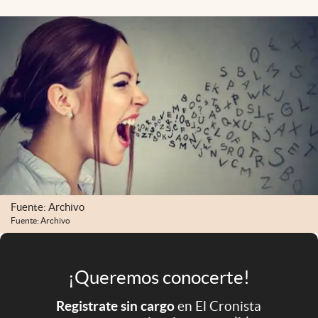
Infotechnology
Clase
Clima
Mundial 2026
Eventos Corporativos
El Cronista Studio
Mediakit
abre en nueva pestaña
Fuente: Archivo
Argentina
Fuente: Archivo
¡Queremos conocerte!
Registrate sin cargo
en El Cronista