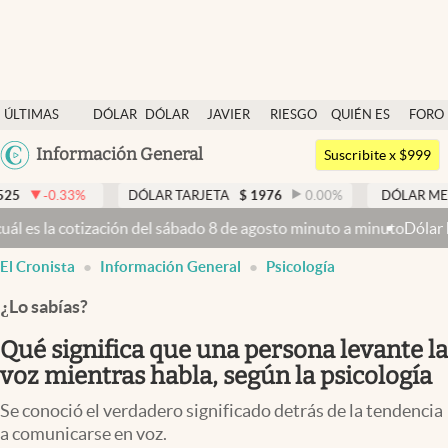
Últimas noticias
ÚLTIMAS
DÓLAR
DÓLAR
JAVIER
RIESGO
QUIÉN ES
FORO
Dólar
NOTICIAS
BLUE
MILEI
PAÍS
QUIÉN
Argentina
Información General
Members
Suscribite x $999
España
Economía y Política
DÓLAR TARJETA
$
1976
0.00
%
DÓLAR MEP
$
1526,03
México
ización del sábado 8 de agosto minuto a minuto
Dólar hoy y dólar bl
Finanzas y Mercados
USA
El Cronista
Información General
Psicología
Mercados Online
Colombia
Uruguay
¿Lo sabías?
Negocios
Qué significa que una persona levante la
Columnistas
voz mientras habla, según la psicología
Otras secciones
Se conoció el verdadero significado detrás de la tendencia
Apertura
a comunicarse en voz.